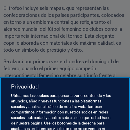
El trofeo incluye seis mapas, que representan las 
confederaciones de los países participantes, colocados 
en torno a un emblema central que refleja tanto el 
alcance mundial del fútbol femenino de clubes como la 
importancia internacional del torneo. Esta elegante 
copa, elaborada con materiales de máxima calidad, es 
todo un símbolo de prestigio y éxito.
Se alzará por primera vez en Londres el domingo 1 de 
febrero, cuando el primer equipo campeón 
intercontinental femenino celebre su triunfo frente al 
público presente para marcar un hito histórico en la 
Privacidad
evolución del fútbol femenino de clubes.
Utilizamos las cookies para personalizar el contenido y los
anuncios, añadir nuevas funciones a las plataformas
Temas relacionados
sociales y analizar el tráfico de nuestra web. También
compartimos información con nuestros socios en redes
sociales, publicidad y análisis sobre el uso que usted hace
Organización de torneos
Fútbol Femenino
de nuestra página. Use los botones de la derecha para
ajustar sus preferencias y solicitar que no se vendan ni