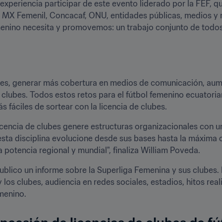
experiencia participar de este evento liderado por la FEF, qu
 MX Femenil, Concacaf, ONU, entidades públicas, medios y ma
emenino necesita y promovemos: un trabajo conjunto de todos l
res, generar más cobertura en medios de comunicación, aumen
 clubes. Todos estos retos para el fútbol femenino ecuatorian
s fáciles de sortear con la licencia de clubes. 
icencia de clubes genere estructuras organizacionales con u
sta disciplina evolucione desde sus bases hasta la máxima ca
 potencia regional y mundial", finaliza William Poveda. 
ublico un informe sobre la Superliga Femenina y sus clubes. E
y los clubes, audiencia en redes sociales, estadios, hitos rea
menino.  