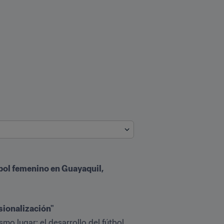
bol femenino en Guayaquil, 
sionalización"
o lugar: el desarrollo del fútbol 