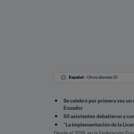
Español
 - Otros idiomas (3)
Se celebró por primera vez un 
Ecuador
50 asistentes debatieron y co
"La implementación de la Lice
Desde el 2019, en la Federación Ecua