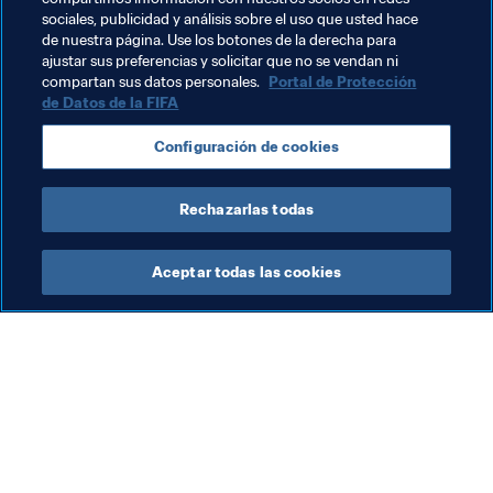
sociales, publicidad y análisis sobre el uso que usted hace
Fútbol Femenino
Organización
Organización
de nuestra página. Use los botones de la derecha para
ajustar sus preferencias y solicitar que no se vendan ni
Brazil
CONMEBOL
compartan sus datos personales.
Portal de Protección
de Datos de la FIFA
Configuración de cookies
Rechazarlas todas
Fútbol femenino
Aceptar todas las cookies
Fút
El
fe