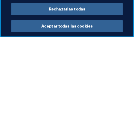
Rechazarlas todas
Aceptar todas las cookies
La labor de la FIFA
Visite también
Legal
Todos los temas y las 
noticias relacionadas con 
Sistema de traspasos
FIFA
Fútbol femenino
Reportes y documentos
Promoción del fútbol
Fundación FIFA
Innovación
FIFA Museum
Desarrollo del talento
Trabaja con nosotros
Organización de los 
torneos