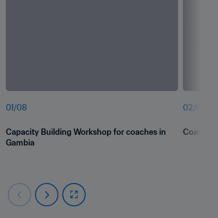
01
/
08
02
/
08
Capacity Building Workshop for coaches in 
Coaching
Gambia