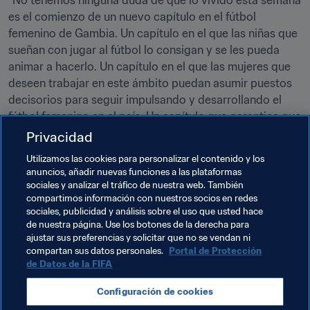
es el comienzo de un nuevo capítulo en el fútbol 
femenino de Gambia. Un capítulo en el que las niñas que 
sueñan con jugar al fútbol lo consigan y se les pueda 
animar a hacerlo. Un capítulo en el que las mujeres que 
deseen trabajar en este ámbito puedan asumir puestos 
decisorios para seguir impulsando y desarrollando el 
fútbol femenino en el país. Un capítulo que garantice que 
las puertas de los terrenos de juego permanezcan 
Privacidad
abiertas, de manera que las niñas encuentren en ellos un 
Utilizamos las cookies para personalizar el contenido y los
lugar seguro, un lugar donde sentirse bienvenidas, 
anuncios, añadir nuevas funciones a las plataformas
hacerse más fuertes y tener referentes que les guíen 
sociales y analizar el tráfico de nuestra web. También
tanto dentro como fuera del campo".
compartimos información con nuestros socios en redes
sociales, publicidad y análisis sobre el uso que usted hace
de nuestra página. Use los botones de la derecha para
ajustar sus preferencias y solicitar que no se vendan ni
Temas relacionados
compartan sus datos personales.
Portal de Protección
de Datos de la FIFA
Fútbol Femenino
Organización
The Gambia
Configuración de cookies
CAF