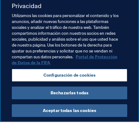
Privacidad
Utilizamos las cookies para personalizar el contenido y los
anuncios, añadir nuevas funciones a las plataformas
sociales y analizar el tráfico de nuestra web. También
compartimos información con nuestros socios en redes
Temas relacionados
sociales, publicidad y análisis sobre el uso que usted hace
de nuestra página. Use los botones de la derecha para
ajustar sus preferencias y solicitar que no se vendan ni
Fútbol Femenino
Arbitraje
Organización
compartan sus datos personales.
Portal de Protección
de Datos de la FIFA
Configuración de cookies
Rechazarlas todas
Fútbol Femenino
Aceptar todas las cookies