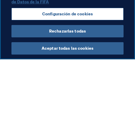
de Datos de la FIFA
Copa Mundial Femenina de la FIFA 2023™
Configuración de cookies
Switzerland
UEFA
Alemania
Rechazarlas todas
Aceptar todas las cookies
La labor de la FIFA
Visite también
Legal
Todos los temas y las 
noticias relacionadas con 
Sistema de traspasos
FIFA
Fútbol femenino
Reportes y documentos
Promoción del fútbol
Fundación FIFA
Innovación