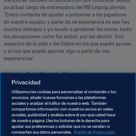
mencionar también su satisfacción por contribuir desde 
su actual cargo de entrenadora del RB Leipzig alemán. 
"Estoy contenta de ayudar a potenciar a las jugadoras 
de nuestro equipo, y parte de mi experiencia es que hay 
muchos altibajos y yo ayudo a gestionar las cosas, tanto 
las decepciones como los éxitos, por así decirlo. Son 
aspectos de la vida y del fútbol en los que puedo ayudar, 
y en los que puedo aportar algo a partir de mis 
experiencias".
Privacidad
Utilizamos las cookies para personalizar el contenido y los
anuncios, añadir nuevas funciones a las plataformas
sociales y analizar el tráfico de nuestra web. También
compartimos información con nuestros socios en redes
Temas relacionados
sociales, publicidad y análisis sobre el uso que usted hace
de nuestra página. Use los botones de la derecha para
ajustar sus preferencias y solicitar que no se vendan ni
Fútbol Femenino
Organización
Organización
compartan sus datos personales.
Portal de Protección