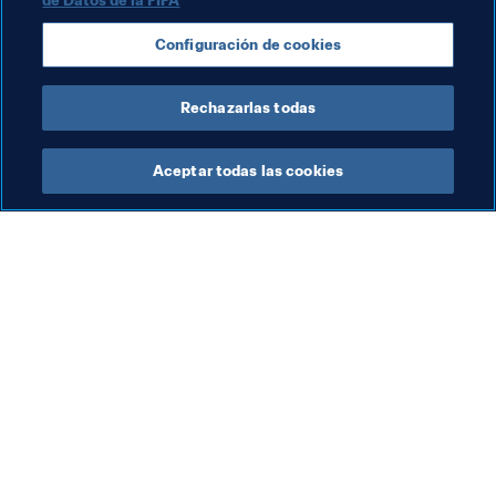
de Datos de la FIFA
Sistema de traspasos
Organización
España
Configuración de cookies
England
France
Alemania
Italy
Rechazarlas todas
Aceptar todas las cookies
La labor de la FIFA
Visite también
Legal
Todos los temas y las 
noticias relacionadas con 
Sistema de traspasos
FIFA
Fútbol femenino
Reportes y documentos
Promoción del fútbol
Fundación FIFA
Innovación
FIFA Museum