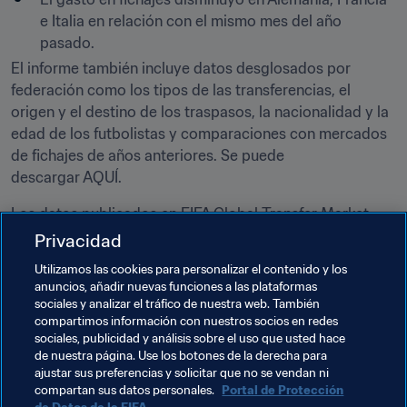
e Italia en relación con el mismo mes del año 
pasado.
El informe también incluye datos desglosados por 
federación como los tipos de las transferencias, el 
origen y el destino de los traspasos, la nacionalidad y la 
edad de los futbolistas y comparaciones con mercados 
de fichajes de años anteriores. Se puede 
descargar AQUÍ.
Los datos publicados en FIFA Global Transfer Market 
Report se han extraído del sistema de correlación de 
Privacidad
transferencias internacionales (ITMS), que utilizan las 211 
Utilizamos las cookies para personalizar el contenido y los
federaciones miembro de la FIFA y más de 7.000 clubes 
anuncios, añadir nuevas funciones a las plataformas
profesionales de fútbol de todo el planeta para los 
sociales y analizar el tráfico de nuestra web. También
traspasos de futbolistas profesionales.
compartimos información con nuestros socios en redes
sociales, publicidad y análisis sobre el uso que usted hace
de nuestra página. Use los botones de la derecha para
ajustar sus preferencias y solicitar que no se vendan ni
Temas relacionados
compartan sus datos personales.
Portal de Protección