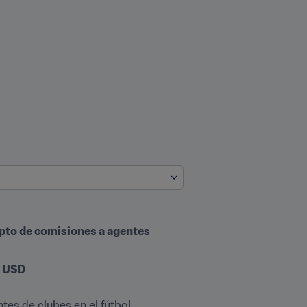
epto de comisiones a agentes
e USD
tes de clubes en el fútbol 