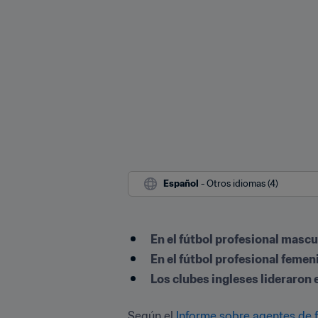
Español
 - Otros idiomas (4)
En el fútbol profesional masc
En el fútbol profesional femen
Los clubes ingleses lideraron 
Según el 
Informe sobre agentes de f