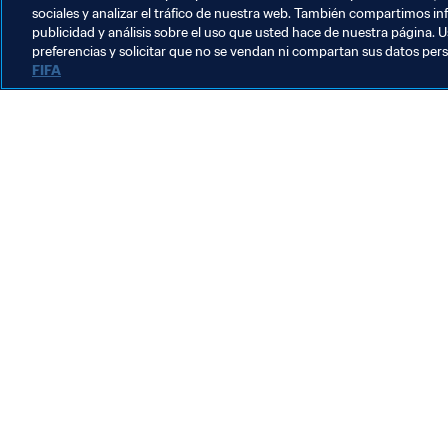
sociales y analizar el tráfico de nuestra web. También compartimos in
publicidad y análisis sobre el uso que usted hace de nuestra página. U
Sistema de traspasos
preferencias y solicitar que no se vendan ni compartan sus datos per
FIFA
Sistema de traspasos
S
Sistema de traspasos
L
2
l
1
C
l
f
p
m
a