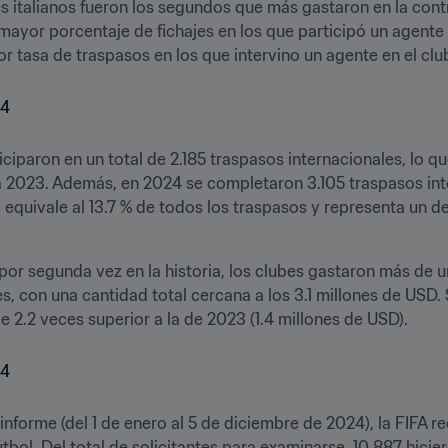
s italianos fueron los segundos que más gastaron en la cont
 mayor porcentaje de fichajes en los que participó un agente e
r tasa de traspasos en los que intervino un agente en el clu
ciparon en un total de 2.185 traspasos internacionales, lo q
a 2023. Además, en 2024 se completaron 3.105 traspasos inte
 equivale al 13.7 % de todos los traspasos y representa un 
 por segunda vez en la historia, los clubes gastaron más de u
s, con una cantidad total cercana a los 3.1 millones de USD. S
 2.2 veces superior a la de 2023 (1.4 millones de USD).
nforme (del 1 de enero al 5 de diciembre de 2024), la FIFA rec
tbol. Del total de solicitantes para examinarse, 10.887 hicie