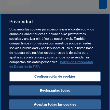
de 2023) en inglés
Privacidad
Temas relacionados
Utilizamos las cookies para personalizar el contenido y los
anuncios, añadir nuevas funciones a las plataformas
sociales y analizar el tráfico de nuestra web. También
Fútbol Femenino
Agentes
Tribunal del Fútbol
compartimos información con nuestros socios en redes
sociales, publicidad y análisis sobre el uso que usted hace
Legal
Organización
Agentes
England
de nuestra página. Use los botones de la derecha para
ajustar sus preferencias y solicitar que no se vendan ni
UEFA
Saudi Arabia
AFC
Korea Republic
compartan sus datos personales.
Portal de Protección
de Datos de la FIFA
Configuración de cookies
Rechazarlas todas
Agents
Aceptar todas las cookies