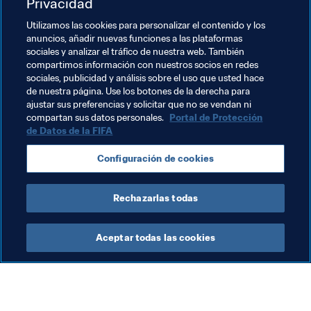
Privacidad
proyecto de fútbol en la calle dirigido por Jorginho, ex 
Utilizamos las cookies para personalizar el contenido y los
futbolista profesional de la 
Bundesliga
, así como una 
anuncios, añadir nuevas funciones a las plataformas
excursión al legendario estadio de Maracaná en Río de 
sociales y analizar el tráfico de nuestra web. También
Janeiro.
compartimos información con nuestros socios en redes
sociales, publicidad y análisis sobre el uso que usted hace
de nuestra página. Use los botones de la derecha para
ajustar sus preferencias y solicitar que no se vendan ni
Temas relacionados
compartan sus datos personales.
Portal de Protección
de Datos de la FIFA
Competiciones
Brazil
Alemania
UEFA
Configuración de cookies
CONMEBOL
Rechazarlas todas
Aceptar todas las cookies