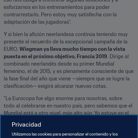
esforzarnos en los entrenamientos para poder 
contrarrestarlo. Pero estoy muy satisfecha con la 
adaptación de las jugadoras”.
Y si bien la afición neerlandesa continúa teniendo muy 
presente el recuerdo de la excepcional campaña de la 
EURO, 
Wiegman ya lleva mucho tiempo con la vista 
puesta en el próximo objetivo, Francia 2019
. Dirige al 
combinado neerlandés desde su primer Mundial 
femenino, el de 2015, y es plenamente consciente de que 
la fase final del año que viene —siempre que se logre la 
clasificación— exigirá alcanzar nuevas cotas.
“La Eurocopa fue algo enorme para nosotras, sobre 
todo al celebrarse en nuestro país, pero sabemos que el 
Mundial está a otro nivel, más alto aún. Yo estuve en el 
último Mundial como entrenadora asistente, y fue una 
Privacidad
experiencia fantástica. Tengo muchísimas ganas de 
Utilizamos las cookies para personalizar el contenido y los
volver al torneo, y las jugadoras también, aunque lo 