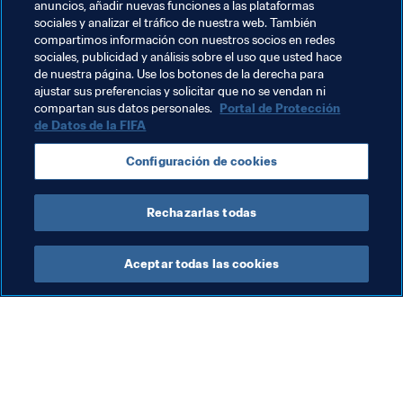
anuncios, añadir nuevas funciones a las plataformas
primero es la clasificación, y para conseguirla hay que 
sociales y analizar el tráfico de nuestra web. También
hacer un gran partido contra Noruega”, concluye.
compartimos información con nuestros socios en redes
sociales, publicidad y análisis sobre el uso que usted hace
de nuestra página. Use los botones de la derecha para
ajustar sus preferencias y solicitar que no se vendan ni
compartan sus datos personales.
Portal de Protección
de Datos de la FIFA
Temas relacionados
Configuración de cookies
Netherlands
Norway
Rechazarlas todas
Aceptar todas las cookies
La labor de la FIFA
Visite también