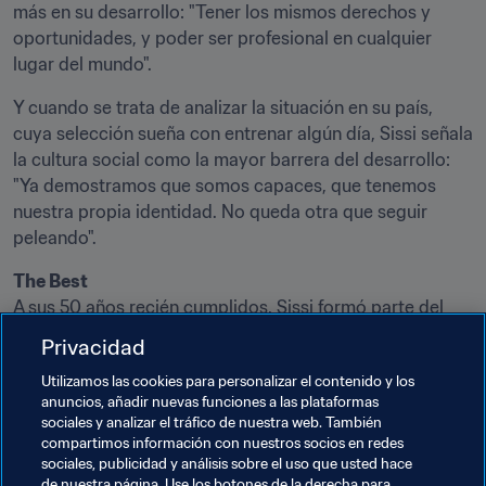
más en su desarrollo: "Tener los mismos derechos y 
oportunidades, y poder ser profesional en cualquier 
lugar del mundo".
Y cuando se trata de analizar la situación en su país, 
cuya selección sueña con entrenar algún día, Sissi señala 
la cultura social como la mayor barrera del desarrollo: 
"Ya demostramos que somos capaces, que tenemos 
nuestra propia identidad. No queda otra que seguir 
peleando".
The Best
A sus 50 años recién cumplidos, Sissi formó parte del 
panel de expertas
 que trabajaron duro para elegir a los 
Privacidad
candidatos a The Best en la categoría femenina. El 
Utilizamos las cookies para personalizar el contenido y los
crecimiento de la modalidad aumenta la competencia y 
anuncios, añadir nuevas funciones a las plataformas
complica la selección. "No fue nada fácil, porque había 
sociales y analizar el tráfico de nuestra web. También
muchísimas jugadoras buenísimas, con talentos 
compartimos información con nuestros socios en redes
diferentes. Se quedaron fuera jugadoras impresionantes, 
sociales, publicidad y análisis sobre el uso que usted hace
de nuestra página. Use los botones de la derecha para