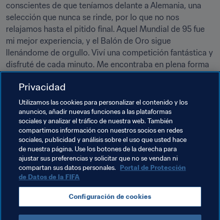
conscientes de que teníamos delante a Alemania, una 
selección que nunca se rinde, por lo que no nos 
relajamos hasta el pitido final. Aquel Mundial de 95 fue 
mi mejor experiencia, y el Balón de Oro sigue 
llenándome de orgullo. Viví una competición fantástica y 
disfruté de cada minuto. Me encontraba en plena forma 
y tenía la impresión de que nada podía detenerme".
Privacidad
***Hege Riise
Utilizamos las cookies para personalizar el contenido y los
anuncios, añadir nuevas funciones a las plataformas
sociales y analizar el tráfico de nuestra web. También
compartimos información con nuestros socios en redes
Revive ese momento en vídeo, y para más detalles sobre 
sociales, publicidad y análisis sobre el uso que usted hace
de nuestra página. Use los botones de la derecha para
ese instante histórico, haz clic aquí.
ajustar sus preferencias y solicitar que no se vendan ni
compartan sus datos personales.
Portal de Protección
de Datos de la FIFA
Temas relacionados
Configuración de cookies
Norway
UEFA