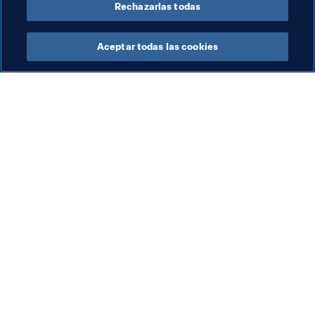
Rechazarlas todas
Aceptar todas las cookies
La labor de la FIFA
Visite también
Legal
Todos los temas y las 
noticias relacionadas con 
Sistema de traspasos
FIFA
Fútbol femenino
Reportes y documentos
Promoción del fútbol
Fundación FIFA
Innovación
FIFA Museum
Desarrollo del talento
Trabaja con nosotros
Organización de los 
torneos