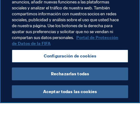
anuncios, añadir nuevas funciones a las plataformas
poco el pop".
sociales y analizar el tráfico de nuestra web. También
compartimos información con nuestros socios en redes
Siempre ha sido muy dedicada en el estudio. "En la 
sociales, publicidad y análisis sobre el uso que usted hace
universidad hice Administración de Empresas y 
de nuestra página. Use los botones de la derecha para
ahora estoy terminando una Maestría en Finanzas".
ajustar sus preferencias y solicitar que no se vendan ni
compartan sus datos personales.
Portal de Protección
de Datos de la FIFA
Temas relacionados
Configuración de cookies
France
México
UEFA
Concacaf
Rechazarlas todas
Aceptar todas las cookies
La labor de la FIFA
Visite también