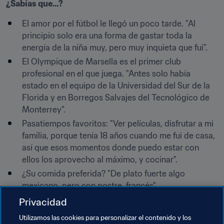
¿Sabías que…?
El amor por el fútbol le llegó un poco tarde. "Al 
principio solo era una forma de gastar toda la 
energía de la niña muy, pero muy inquieta que fui".
El Olympique de Marsella es el primer club 
profesional en el que juega. "Antes solo había 
estado en el equipo de la Universidad del Sur de la 
Florida y en Borregos Salvajes del Tecnológico de 
Monterrey".
Pasatiempos favoritos: "Ver películas, disfrutar a mi 
familia, porque tenía 18 años cuando me fui de casa, 
así que esos momentos donde puedo estar con 
ellos los aprovecho al máximo, y cocinar".
¿Su comida preferida? "De plato fuerte algo 
mexicano, pero con postre, francés".
Le gusta bailar, aunque no es muy creativa en la 
Privacidad
pista. "Prefiero una buena pareja que me vaya 
Utilizamos las cookies para personalizar el contenido y los
guiando. Mi música favorita es el reggaetón y un 