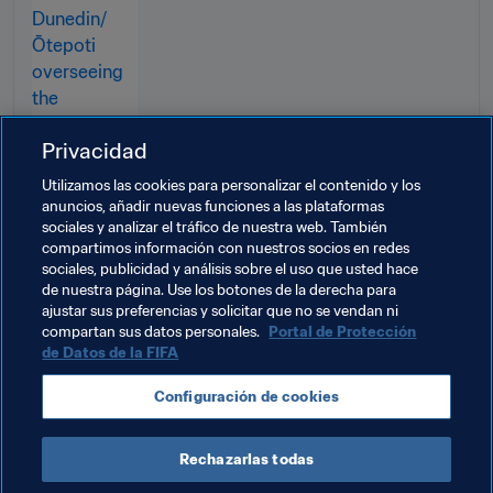
Dunedin/Ōtepoti
Privacidad
Utilizamos las cookies para personalizar el contenido y los
anuncios, añadir nuevas funciones a las plataformas
sociales y analizar el tráfico de nuestra web. También
compartimos información con nuestros socios en redes
Temas relacionados
sociales, publicidad y análisis sobre el uso que usted hace
de nuestra página. Use los botones de la derecha para
ajustar sus preferencias y solicitar que no se vendan ni
Voluntarios
Organización
Organización
compartan sus datos personales.
Portal de Protección
de Datos de la FIFA
Copa Mundial Femenina de la FIFA 2023™
Configuración de cookies
New Zealand
OFC
Rechazarlas todas