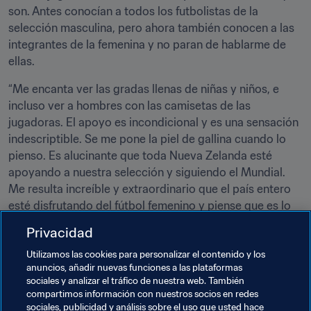
son. Antes conocían a todos los futbolistas de la 
selección masculina, pero ahora también conocen a las 
integrantes de la femenina y no paran de hablarme de 
ellas.
“Me encanta ver las gradas llenas de niñas y niños, e 
incluso ver a hombres con las camisetas de las 
jugadoras. El apoyo es incondicional y es una sensación 
indescriptible. Se me pone la piel de gallina cuando lo 
pienso. Es alucinante que toda Nueva Zelanda esté 
apoyando a nuestra selección y siguiendo el Mundial. 
Me resulta increíble y extraordinario que el país entero 
esté disfrutando del fútbol femenino y piense que es lo 
mejor que se ha visto, incluso por encima del rugby”.
Privacidad
Utilizamos las cookies para personalizar el contenido y los
anuncios, añadir nuevas funciones a las plataformas
sociales y analizar el tráfico de nuestra web. También
compartimos información con nuestros socios en redes
Temas relacionados
sociales, publicidad y análisis sobre el uso que usted hace