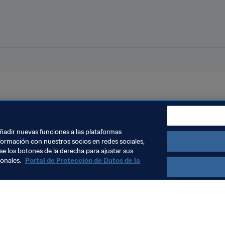
n
Copa Mundial Femenina de la FIFA 2023™
Australia
AFC
añadir nuevas funciones a las plataformas
formación con nuestros socios en redes sociales,
se los botones de la derecha para ajustar sus
sonales.
Portal de Protección de Datos de la
Visite también