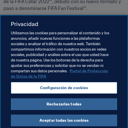
de la FIFA Catar 2022™, debutó con su nuevo formato y 
pasó a denominarse FIFA Fan Festival™. 
Cuando se acerque el inicio del torneo, se anunciarán los 
Privacidad
horarios de apertura, los conciertos y otras actividades.
Utilizamos las cookies para personalizar el contenido y los
Si desea obtener más información, 
visite FIFA+
.
anuncios, añadir nuevas funciones a las plataformas
sociales y analizar el tráfico de nuestra web. También
compartimos información con nuestros socios en redes
Temas relacionados
sociales, publicidad y análisis sobre el uso que usted hace
de nuestra página. Use los botones de la derecha para
ajustar sus preferencias y solicitar que no se vendan ni
Comercial
Organización
compartan sus datos personales.
Portal de Protección
de Datos de la FIFA
Copa Mundial Femenina de la FIFA 2023™
Configuración de cookies
Australia
AFC
New Zealand
OFC
Rechazarlas todas
Aceptar todas las cookies