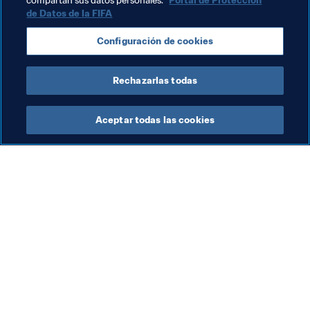
compartan sus datos personales.
Portal de Protección
de Datos de la FIFA
Temas relacionados
Configuración de cookies
Argentina
Brazil
France
Sweden
USA
Rechazarlas todas
Aceptar todas las cookies
La labor de la FIFA
Visite también
Legal
Todos los temas y las 
noticias relacionadas con 
Sistema de traspasos
FIFA
Fútbol femenino
Reportes y documentos
Promoción del fútbol
Fundación FIFA