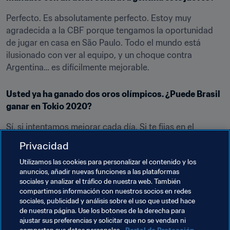
Perfecto. Es absolutamente perfecto. Estoy muy 
agradecida a la CBF porque tengamos la oportunidad 
de jugar en casa en São Paulo. Todo el mundo está 
ilusionado con ver al equipo, y un choque contra 
Argentina… es difícilmente mejorable.
Usted ya ha ganado dos oros olímpicos. ¿Puede Brasil 
ganar en Tokio 2020?
Sí, si intentamos mejorar cada día. Si te fijas en el 
encuentro contra Francia, hay una diferencia pequeña 
Privacidad
entre el éxito y el fracaso. Pero si te fijas en la calidad de 
Utilizamos las cookies para personalizar el contenido y los
las jugadoras brasileñas en el Mundial, y en las 
anuncios, añadir nuevas funciones a las plataformas
jugadoras que tenemos rindiendo bien… sí, tenemos 
sociales y analizar el tráfico de nuestra web. También
opciones.
compartimos información con nuestros socios en redes
sociales, publicidad y análisis sobre el uso que usted hace
de nuestra página. Use los botones de la derecha para
ajustar sus preferencias y solicitar que no se vendan ni