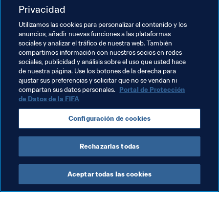
Privacidad
Utilizamos las cookies para personalizar el contenido y los
anuncios, añadir nuevas funciones a las plataformas
sociales y analizar el tráfico de nuestra web. También
compartimos información con nuestros socios en redes
sociales, publicidad y análisis sobre el uso que usted hace
de nuestra página. Use los botones de la derecha para
ajustar sus preferencias y solicitar que no se vendan ni
compartan sus datos personales.
Portal de Protección
de Datos de la FIFA
Temas relacionados
Configuración de cookies
Sweden
UEFA
Canada
Concacaf
Rechazarlas todas
Aceptar todas las cookies