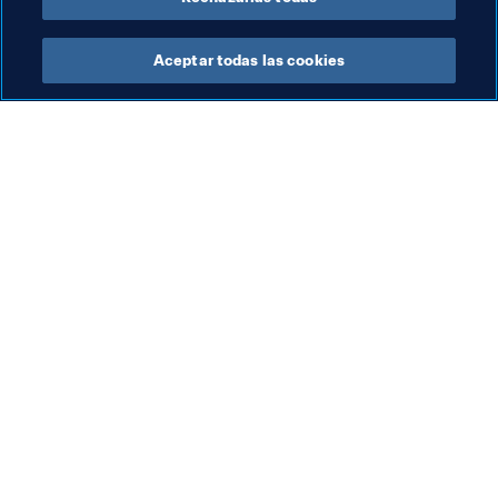
Aceptar todas las cookies
La labor de la FIFA
Visite también
Legal
Todos los temas y las 
noticias relacionadas con 
Sistema de traspasos
FIFA
Fútbol femenino
Reportes y documentos
Promoción del fútbol
Fundación FIFA
Innovación
FIFA Museum
Desarrollo del talento
Trabaja con nosotros
Organización de los 
torneos
Sostenibilidad