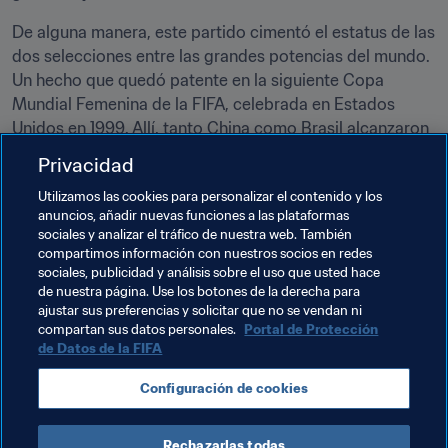
De alguna manera, este partido cimentó el estatus de las 
dos selecciones entre las grandes potencias del mundo. 
Un hecho que quedó patente en la siguiente Copa 
Mundial Femenina de la FIFA, celebrada en Estados 
Unidos en 1999. Allí, tanto China como Brasil alcanzaron 
las semifinales. Las sudamericanas cayeron por 2-0 a 
Privacidad
manos de Estados Unidos. Las asiáticas, entretanto, 
Utilizamos las cookies para personalizar el contenido y los
vencieron con contundencia (0-5) a la vigente 
anuncios, añadir nuevas funciones a las plataformas
campeona, Noruega, para plantarse en la final, donde 
sociales y analizar el tráfico de nuestra web. También
perdieron ante las locales en los penales. Cabe destacar 
compartimos información con nuestros socios en redes
que Sun Wen y Sissi lideraron la tabla de máximas 
sociales, publicidad y análisis sobre el uso que usted hace
de nuestra página. Use los botones de la derecha para
anotadoras del certamen con siete dianas cada una. 
ajustar sus preferencias y solicitar que no se vendan ni
compartan sus datos personales.
Portal de Protección
de Datos de la FIFA
Temas relacionados
Configuración de cookies
China PR
AFC
Brazil
CONMEBOL
Rechazarlas todas