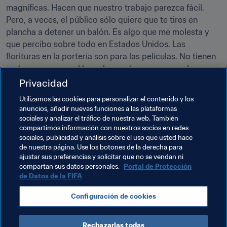
magníficas. Hacen que nuestro trabajo parezca fácil. 
Pero, a veces, el público sólo quiere que te tires en 
plancha a detener un balón. Es algo que me molesta y 
que percibo sobre todo en Estados Unidos. Las 
florituras en la portería son para las películas. No tienen 
nada que ver con el buen hacer de una arquera. Lo que 
quieres ser eficiente y no pasar apuros.
Privacidad
Utilizamos las cookies para personalizar el contenido y los
Eso es lo que admiro yo de las porteras. Lo importante 
anuncios, añadir nuevas funciones a las plataformas
es calcular los ángulos, leer el juego, colocar a tus 
sociales y analizar el tráfico de nuestra web. También
defensas en la posición adecuada... Y también manejar 
compartimos información con nuestros socios en redes
bien los pies, pero en ningún caso lanzarse de manera 
sociales, publicidad y análisis sobre el uso que usted hace
de nuestra página. Use los botones de la derecha para
acrobática a detener un balón sólo por dar espectáculo.
ajustar sus preferencias y solicitar que no se vendan ni
compartan sus datos personales.
Portal de Protección
de Datos de la FIFA
Temas relacionados
Configuración de cookies
Concacaf
USA
Rechazarlas todas