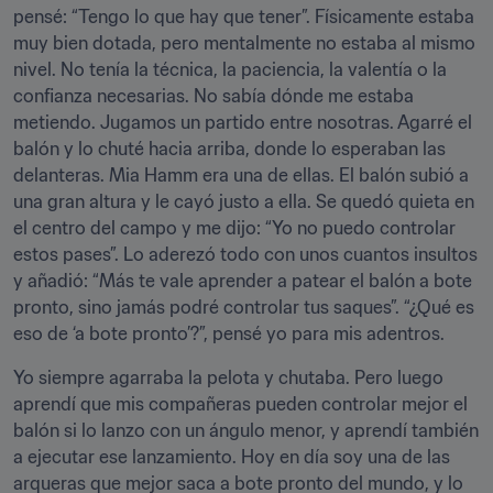
pensé: “Tengo lo que hay que tener”. Físicamente estaba 
muy bien dotada, pero mentalmente no estaba al mismo 
nivel. No tenía la técnica, la paciencia, la valentía o la 
confianza necesarias. No sabía dónde me estaba 
metiendo. Jugamos un partido entre nosotras. Agarré el 
balón y lo chuté hacia arriba, donde lo esperaban las 
delanteras. Mia Hamm era una de ellas. El balón subió a 
una gran altura y le cayó justo a ella. Se quedó quieta en 
el centro del campo y me dijo: “Yo no puedo controlar 
estos pases”. Lo aderezó todo con unos cuantos insultos 
y añadió: “Más te vale aprender a patear el balón a bote 
pronto, sino jamás podré controlar tus saques”. “¿Qué es 
eso de ‘a bote pronto’?”, pensé yo para mis adentros.
Yo siempre agarraba la pelota y chutaba. Pero luego 
aprendí que mis compañeras pueden controlar mejor el 
balón si lo lanzo con un ángulo menor, y aprendí también 
a ejecutar ese lanzamiento. Hoy en día soy una de las 
arqueras que mejor saca a bote pronto del mundo, y lo 