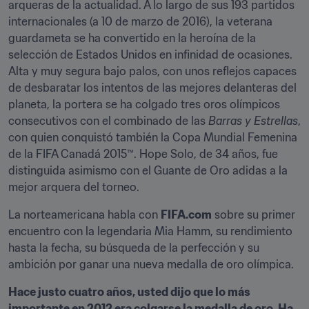
arqueras de la actualidad. A lo largo de sus 193 partidos 
internacionales (a 10 de marzo de 2016), la veterana 
guardameta se ha convertido en la heroína de la 
selección de Estados Unidos en infinidad de ocasiones. 
Alta y muy segura bajo palos, con unos reflejos capaces 
de desbaratar los intentos de las mejores delanteras del 
planeta, la portera se ha colgado tres oros olímpicos 
consecutivos con el combinado de las 
Barras y Estrellas
, 
con quien conquistó también la Copa Mundial Femenina 
de la FIFA Canadá 2015™. Hope Solo, de 34 años, fue 
distinguida asimismo con el Guante de Oro adidas a la 
mejor arquera del torneo.
La norteamericana habla con 
FIFA.com
 sobre su primer 
encuentro con la legendaria Mia Hamm, su rendimiento 
hasta la fecha, su búsqueda de la perfección y su 
ambición por ganar una nueva medalla de oro olímpica.
Hace justo cuatro años, usted dijo que lo más 
importante en 2012 era colgarse la medalla de oro. Ha 