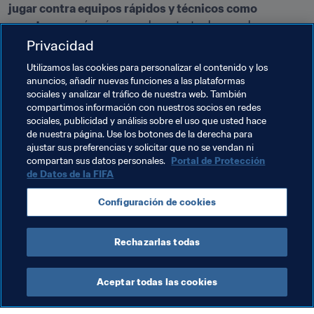
jugar contra equipos rápidos y técnicos como 
nosotras
, y más aún cuando se trata de grandes 
potencias del fútbol femenino”, resalta Nicole bajo la 
Privacidad
mirada concentrada de su confidente, ya inmersa en su 
Utilizamos las cookies para personalizar el contenido y los
plan de batalla para preparar a sus discípulas frente a 
anuncios, añadir nuevas funciones a las plataformas
sus dos próximos rivales.
sociales y analizar el tráfico de nuestra web. También
compartimos información con nuestros socios en redes
sociales, publicidad y análisis sobre el uso que usted hace
Temas relacionados
de nuestra página. Use los botones de la derecha para
ajustar sus preferencias y solicitar que no se vendan ni
compartan sus datos personales.
Portal de Protección
Copa Mundial Femenina Sub-17 de la FIFA Uruguay 
de Datos de la FIFA
2018
Configuración de cookies
México
Rechazarlas todas
Aceptar todas las cookies