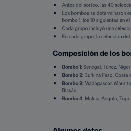
Antes del sorteo, las 40 selecc
Los bombos se determinaron en 
bombo 1, los 10 siguientes en e
Cada grupo incluyó una selecc
En cada grupo, la selección del
Composición de los b
Bombo 1
: Senegal, Túnez, Nige
Bombo 2
: Burkina Faso, Costa
Bombo 3
: Madagascar, Maurita
Bissáu
Bombo 4
: Malaui, Angola, Togo
Algunos datos