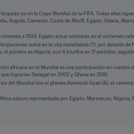
ticipado ya en la Copa Mundial de la FIFA. Todas ellas siguen 
elia, Angola, Camerún, Costa de Marfil, Egipto, Ghana, Marru
e remonta a 1934. Egipto actuó entonces en el certamen celeb
cipaciones suma en la cita mundialista (7), por delante de Ni
 el primero es Nigeria, con 6 triunfos en 21 partidos, seguid
ión africana en el Mundial es una participación en cuartos de
o que lograrían Senegal en 2002 y Ghana en 2010.
os del Mundial son el ghanés Asamoah Gyan (6), el cameru
 África estuvo representada por Egipto, Marruecos, Nigeria, 