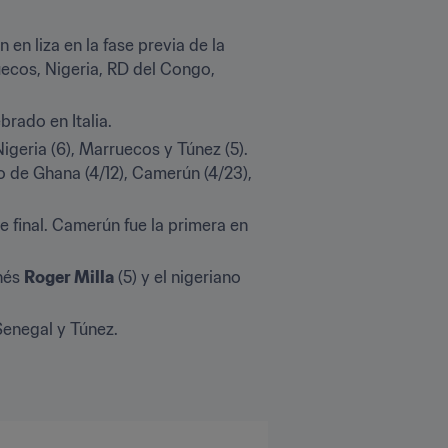
en liza en la fase previa de la 
ecos, Nigeria, RD del Congo, 
rado en Italia.
geria (6), Marruecos y Túnez (5). 
o de Ghana (4/12), Camerún (4/23), 
 final. Camerún fue la primera en 
nés 
Roger Milla
 (5) y el nigeriano 
Senegal y Túnez.