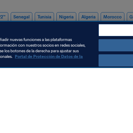
22™
Senegal
Tunisia
Nigeria
Algeria
Morocco
G
e
CAF
añadir nuevas funciones a las plataformas
formación con nuestros socios en redes sociales,
se los botones de la derecha para ajustar sus
sonales.
Portal de Protección de Datos de la
Visite también
Todos los temas y las noticias relacionadas con FIFA
Reportes y documentos
Fundación FIFA
FIFA Museum