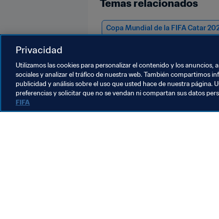
Temas relacionados
Copa Mundial de la FIFA Catar 20
Privacidad
Mali
Congo DR
Côte d'Ivoir
Utilizamos las cookies para personalizar el contenido y los anuncios, 
sociales y analizar el tráfico de nuestra web. También compartimos in
publicidad y análisis sobre el uso que usted hace de nuestra página. U
preferencias y solicitar que no se vendan ni compartan sus datos per
FIFA
La labor de la FIFA
Legal
Sistema de traspasos
Fútbol femenino
Promoción del fútbol