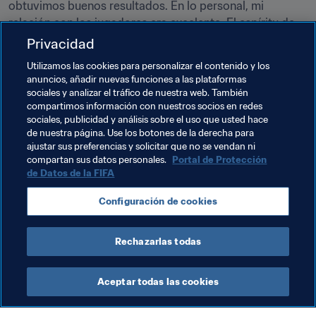
obtuvimos buenos resultados. En lo personal, mi 
relación con los jugadores era excelente. El espíritu de 
equipo nunca flaqueó. Cuando había compromisos 
Privacidad
internacionales, incluso los futbolistas que estaban 
Utilizamos las cookies para personalizar el contenido y los
lesionados querían venir para quedarse en la 
anuncios, añadir nuevas funciones a las plataformas
concentración de la selección. Fui feliz en aquel 
sociales y analizar el tráfico de nuestra web. También
ambiente.
compartimos información con nuestros socios en redes
sociales, publicidad y análisis sobre el uso que usted hace
de nuestra página. Use los botones de la derecha para
ajustar sus preferencias y solicitar que no se vendan ni
Temas relacionados
compartan sus datos personales.
Portal de Protección
de Datos de la FIFA
Copa Mundial de la FIFA Catar 2022™
Configuración de cookies
Saudi Arabia
AFC
Rechazarlas todas
Aceptar todas las cookies