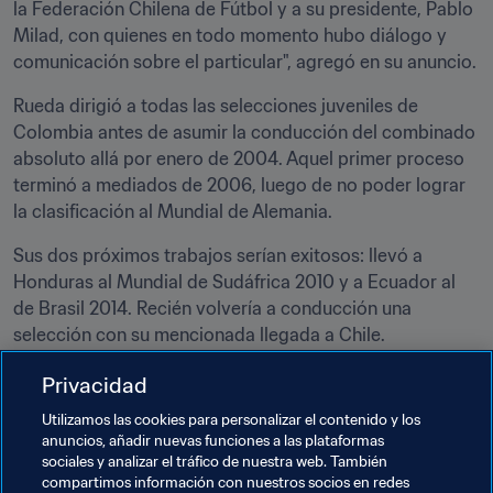
la Federación Chilena de Fútbol y a su presidente, Pablo 
Milad, con quienes en todo momento hubo diálogo y 
comunicación sobre el particular", agregó en su anuncio.
Rueda dirigió a todas las selecciones juveniles de 
Colombia antes de asumir la conducción del combinado 
absoluto allá por enero de 2004. Aquel primer proceso 
terminó a mediados de 2006, luego de no poder lograr 
la clasificación al Mundial de Alemania.
Sus dos próximos trabajos serían exitosos: llevó a 
Honduras al Mundial de Sudáfrica 2010 y a Ecuador al 
de Brasil 2014. Recién volvería a conducción una 
selección con su mencionada llegada a Chile.
Rueda será presentado a los medios el martes 19 de 
Privacidad
enero, momento en el que dará sus primeras 
Utilizamos las cookies para personalizar el contenido y los
declaraciones tras su regreso a Colombia.
anuncios, añadir nuevas funciones a las plataformas
sociales y analizar el tráfico de nuestra web. También
compartimos información con nuestros socios en redes