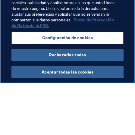
sociales, publicidad y análisis sobre el uso que usted hace
de nuestra página. Use los botones de la derecha para
ajustar sus preferencias y solicitar que no se vendan ni
Temas relacionados
compartan sus datos personales.
Portal de Protección
de Datos de la FIFA
Copa Mundial de la FIFA Catar 2022™
Colombia
Configuración de cookies
CONMEBOL
Rechazarlas todas
Aceptar todas las cookies
La labor de la FIFA
Visite también
Legal
Todos los temas y las 
noticias relacionadas con 
Sistema de traspasos
FIFA