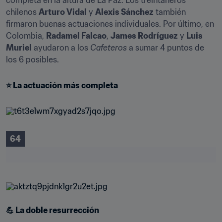
completa en la altura de La Paz. Los treintañeros 
chilenos 
Arturo Vidal
 y 
Alexis Sánchez
 también 
firmaron buenas actuaciones individuales. Por último, en 
Colombia, 
Radamel Falcao
, 
James Rodríguez
 y 
Luis 
Muriel
 ayudaron a los 
Cafeteros
 a sumar 4 puntos de 
los 6 posibles.
⭐️ La actuación más completa
64
💪 La doble resurrección