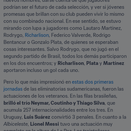
nuevos nombres, darse cuenta de qué jugadores 
podrían ser el futuro de cada selección, y ver si jóvenes 
promesas que brillan con su club pueden vivir lo mismo 
con su combinado nacional. En ese sentido, se estuvo 
mirando con lupa a jugadores como Lautaro Martínez, 
Rodrygo, 
Richarlison
, Federico Valverde, Rodrigo 
Bentancur o Gonzalo Plata, de quienes se esperaban 
cosas interesantes. Salvo Rodrygo, que no jugó en el 
segundo partido de Brasil, todos los demás participaron 
en los dos encuentros; y 
Richarlison
, 
Plata
 y 
Martínez
aportaron incluso un gol cada uno.
Pero lo que más impresionó en 
estas dos primeras 
jornadas
 de las eliminatorias sudamericanas, fueron las 
actuaciones de los veteranos. En las filas brasileñas, 
brilló el trío Neymar, Coutinho y Thiago Silva
, que 
acumula 257 internacionalidades entre los tres. En 
Uruguay, 
Luis Suárez
 convirtió 3 penales. En cuanto a la 
Albiceleste
, 
Lionel Messi
 tuvo una actuación muy 