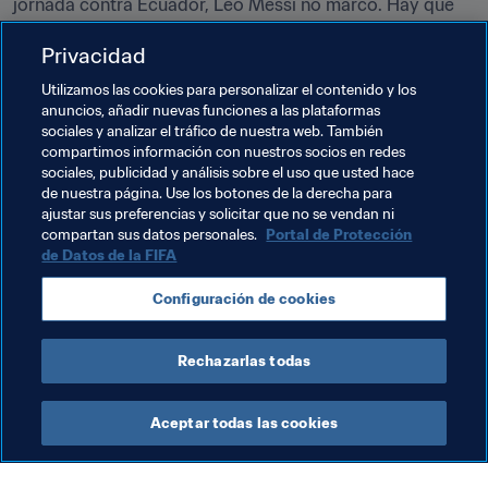
jornada contra Ecuador, Leo Messi no marcó. Hay que 
destacar que es la primera vez desde el 16 de noviembre 
Privacidad
de 2016 y 7 partidos de clasificación que Argentina se 
impone gracias a un gol no marcado por el capitán de la 
Utilizamos las cookies para personalizar el contenido y los
Albiceleste
.
anuncios, añadir nuevas funciones a las plataformas
sociales y analizar el tráfico de nuestra web. También
compartimos información con nuestros socios en redes
Temas relacionados
sociales, publicidad y análisis sobre el uso que usted hace
de nuestra página. Use los botones de la derecha para
ajustar sus preferencias y solicitar que no se vendan ni
Copa Mundial de la FIFA Catar 2022™
Argentina
compartan sus datos personales.
Portal de Protección
de Datos de la FIFA
Brazil
Chile
Colombia
Uruguay
Configuración de cookies
CONMEBOL
Rechazarlas todas
Aceptar todas las cookies