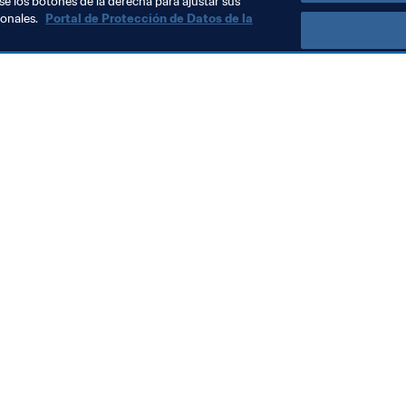
se los botones de la derecha para ajustar sus
sonales.
Portal de Protección de Datos de la
Visite también
Todos los temas y las noticias relacionadas con FIFA
Reportes y documentos
Fundación FIFA
FIFA Museum
Trabaja con nosotros