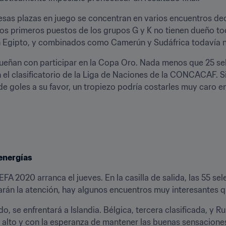
esas plazas en juego se concentran en varios encuentros deci
dos primeros puestos de los grupos G y K no tienen dueño toda
en Egipto, y combinados como Camerún y Sudáfrica todavía no
eñan con participar en la Copa Oro. Nada menos que 25 sele
 el clasificatorio de la Liga de Naciones de la CONCACAF. Si
de goles a su favor, un tropiezo podría costarles muy caro e
energías
FA 2020 arranca el jueves. En la casilla de salida, las 55 sel
rán la atención, hay algunos encuentros muy interesantes q
 se enfrentará a Islandia. Bélgica, tercera clasificada, y Rus
 alto y con la esperanza de mantener las buenas sensaciones