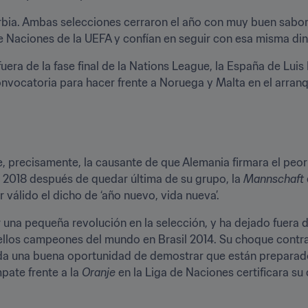
Serbia. Ambas selecciones cerraron el año con muy buen sabo
e Naciones de la UEFA y confían en seguir con esa misma di
era de la fase final de la Nations League, la España de Luis 
ocatoria para hacer frente a Noruega y Malta en el arranque
e, precisamente, la causante de que Alemania firmara el peor a
a 2018 después de quedar última de su grupo, la 
Mannschaft
 válido el dicho de ‘año nuevo, vida nueva’.
 una pequeña revolución en la selección, y ha dejado fuera 
los campeones del mundo en Brasil 2014. Su choque contra 
nda una buena oportunidad de demostrar que están preparados 
ate frente a la 
Oranje
 en la Liga de Naciones certificara su