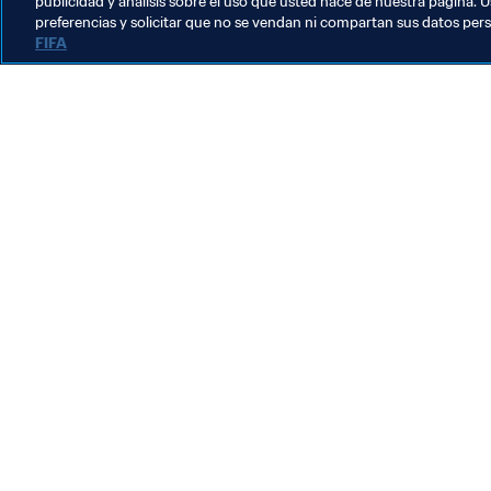
publicidad y análisis sobre el uso que usted hace de nuestra página. U
preferencias y solicitar que no se vendan ni compartan sus datos per
FIFA
La labor de la FIFA
Legal
Sistema de traspasos
Fútbol femenino
Promoción del fútbol
Innovación
Desarrollo del talento
Organización de los torneos
Sostenibilidad
Derechos humanos y lucha contra la discriminación
Salud y atención médica