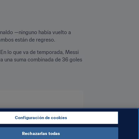
onaldo —ninguno había vuelto a 
 ambos están de regreso.
 En lo que va de temporada, Messi 
tra una suma combinada de 36 goles 
Configuración de cookies
Rechazarlas todas