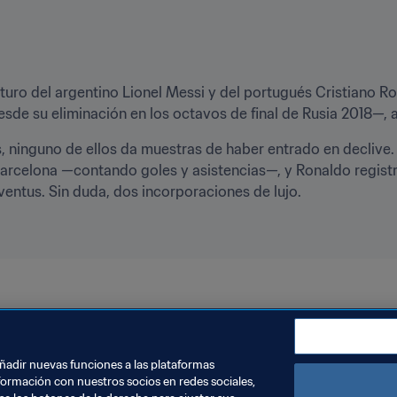
turo del argentino Lionel Messi y del portugués Cristiano R
esde su eliminación en los octavos de final de Rusia 2018—,
s, ninguno de ellos da muestras de haber entrado en declive.
Barcelona —contando goles y asistencias—, y Ronaldo regis
ventus. Sin duda, dos incorporaciones de lujo.
22™
UEFA
AFC
CAF
Concacaf
CONMEBOL
OFC
añadir nuevas funciones a las plataformas
formación con nuestros socios en redes sociales,