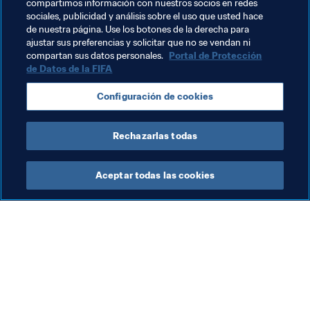
compartimos información con nuestros socios en redes
sociales, publicidad y análisis sobre el uso que usted hace
de nuestra página. Use los botones de la derecha para
ajustar sus preferencias y solicitar que no se vendan ni
Temas relacionados
compartan sus datos personales.
Portal de Protección
de Datos de la FIFA
Copa Mundial de la FIFA Catar 2022™
AFC
Configuración de cookies
CONMEBOL
Concacaf
Rechazarlas todas
Aceptar todas las cookies
La labor de la FIFA
Visite también
Legal
Todos los temas y las 
noticias relacionadas con 
Sistema de traspasos