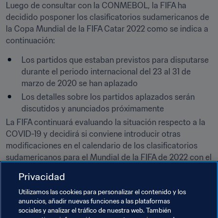
Luego de consultar con la CONMEBOL, la FIFA ha 
decidido posponer los clasificatorios sudamericanos de 
la Copa Mundial de la FIFA Catar 2022 como se indica a 
continuación:
Los partidos que estaban previstos para disputarse 
durante el periodo internacional del 23 al 31 de 
marzo de 2020 se han aplazado
Los detalles sobre los partidos aplazados serán 
discutidos y anunciados próximamente
La FIFA continuará evaluando la situación respecto a la 
COVID-19 y decidirá si conviene introducir otras 
modificaciones en el calendario de los clasificatorios 
sudamericanos para el Mundial de la FIFA de 2022 con el 
fin de proteger la salud y seguridad de todas las 
Privacidad
personas involucradas.
Utilizamos las cookies para personalizar el contenido y los
anuncios, añadir nuevas funciones a las plataformas
Temas relacionados
sociales y analizar el tráfico de nuestra web. También