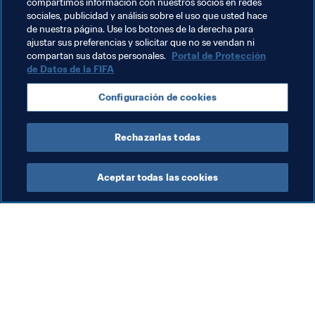
compartimos información con nuestros socios en redes
sociales, publicidad y análisis sobre el uso que usted hace
Copa Mundial de la FIFA Catar 2022™
de nuestra página. Use los botones de la derecha para
ajustar sus preferencias y solicitar que no se vendan ni
CONMEBOL
Argentina
Bolivia
Brazil
compartan sus datos personales.
Portal de Protección
de Datos de la FIFA
Chile
Colombia
Ecuador
Paraguay
Configuración de cookies
Peru
Uruguay
Venezuela
Rechazarlas todas
Aceptar todas las cookies
La labor de la FIFA
Visite también
Legal
Todos los temas y las 
noticias relacionadas con 
Sistema de traspasos