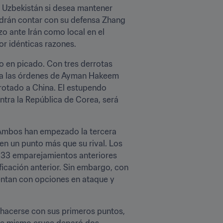
 Uzbekistán si desea mantener 
odrán contar con su defensa Zhang 
o ante Irán como local en el 
or idénticas razones.
o en picado. Con tres derrotas 
, a las órdenes de Ayman Hakeem 
otado a China. El estupendo 
tra la República de Corea, será 
 Ambos han empezado la tercera 
ronda a lo grande, pero el combinado local de Bert van Marwijk ha permanecido imbatido y tienen un punto más que su rival. Los 
 33 emparejamientos anteriores 
ficación anterior. Sin embargo, con 
ntan con opciones en ataque y 
 hacerse con sus primeros puntos, 
te mismo cruce deparó dos 