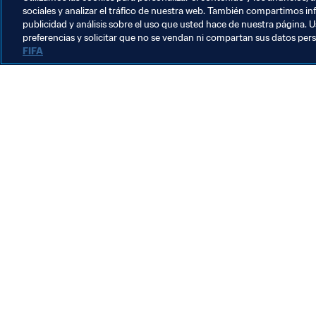
sociales y analizar el tráfico de nuestra web. También compartimos in
publicidad y análisis sobre el uso que usted hace de nuestra página. U
preferencias y solicitar que no se vendan ni compartan sus datos per
FIFA
La labor de la FIFA
Legal
Sistema de traspasos
Fútbol femenino
Promoción del fútbol
Innovación
Desarrollo del talento
Organización de los torneos
Sostenibilidad
Derechos humanos y lucha contra la discriminación