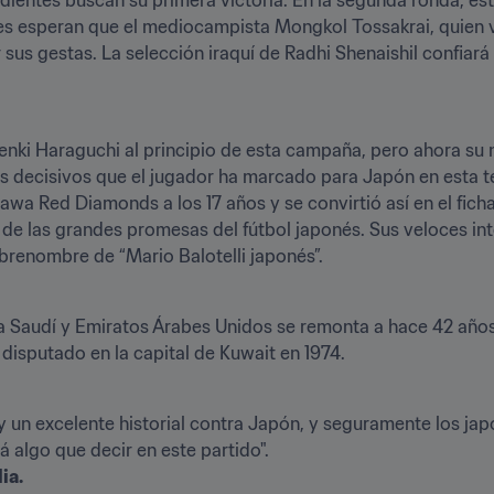
es esperan que el mediocampista Mongkol Tossakrai, quien vi
 sus gestas. La selección iraquí de Radhi Shenaishil confiará 
nki Haraguchi al principio de esta campaña, pero ahora su 
 decisivos que el jugador ha marcado para Japón en esta ter
rawa Red Diamonds a los 17 años y se convirtió así en el fichaj
de las grandes promesas del fútbol japonés. Sus veloces inte
obrenombre de “Mario Balotelli japonés”.
a Saudí y Emiratos Árabes Unidos se remonta a hace 42 años,
 disputado en la capital de Kuwait en 1974.
 un excelente historial contra Japón, y seguramente los japo
ia.