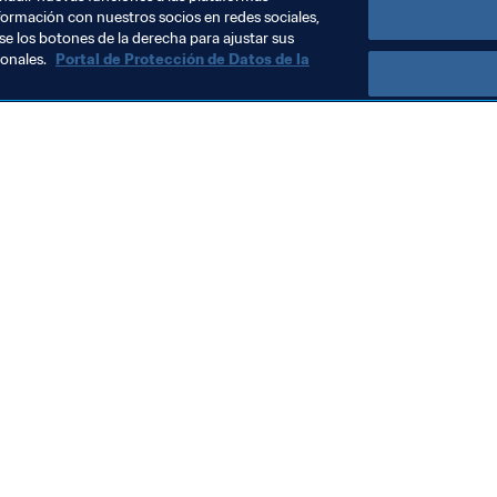
formación con nuestros socios en redes sociales,
se los botones de la derecha para ajustar sus
sonales.
Portal de Protección de Datos de la
Visite también
Todos los temas y las noticias relacionadas con FIFA
Reportes y documentos
Fundación FIFA
FIFA Museum
Trabaja con nosotros