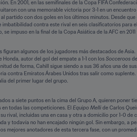
ión. En 2001, en las semifinales de la Copa FIFA Confederaci
quitaron con una memorable victoria por 3-1 en un encuentro
a al partido con dos goles en los últimos minutos. Desde que 
mbatibilidad contra este rival en seis clasificatorios para el
se impuso en la final de la Copa Asiática de la AFC en 2011 y 
s figuran algunos de los jugadores más destacados de Asia. L
e Honda, autor del gol del empate a 1-1 con los 
Socceroos
 d
enitud de forma, Cahill sigue siendo a sus 36 años una de su
oria contra Emiratos Árabes Unidos tras salir como suplente.
ia del primer lugar del grupo.
dos a siete puntos en la cima del Grupo A, quieren poner tie
 en todas las competiciones. El 
Equipo Melli
 de Carlos Quei
su rival, incluidas una en casa y otra a domicilio por 1-0 de c
da y todavía no han encajado ningún gol. Sin embargo, a pe
 los mejores anotadores de esta tercera fase, con un promedi