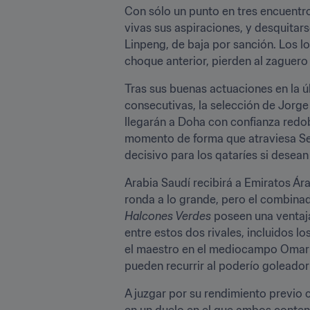
Con sólo un punto en tres encuentr
vivas sus aspiraciones, y desquitar
Linpeng, de baja por sanción. Los lo
choque anterior, pierden al zaguero 
Tras sus buenas actuaciones en la úl
consecutivas, la selección de Jorge
llegarán a Doha con confianza redo
momento de forma que atraviesa Seba
decisivo para los qataríes si desean
Arabia Saudí recibirá a Emiratos Á
Halcones Verdes
 poseen una ventaj
entre estos dos rivales, incluidos l
el maestro en el mediocampo Omar A
pueden recurrir al poderío goleado
A juzgar por su rendimiento previo c
en un duelo en el que ambos conten