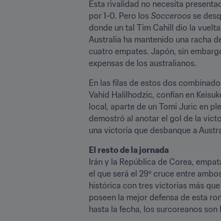
Esta rivalidad no necesita presentac
por 1-0. Pero los 
Socceroos
 se des
donde un tal Tim Cahill dio la vuelt
Australia ha mantenido una racha de i
cuatro empates. Japón, sin embargo, 
expensas de los australianos.
En las filas de estos dos combinado
Vahid Halilhodzic, confían en Keisuk
local, aparte de un Tomi Juric en pl
demostró al anotar el gol de la vict
una victoria que desbanque a Austral
El resto de la jornada
Irán y la República de Corea, empata
el que será el 29º cruce entre ambos
histórica con tres victorias más que 
poseen la mejor defensa de esta ron
hasta la fecha, los surcoreanos son