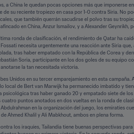
os, a China le quedan pocas opciones más que imponerse en
se de su reciente tropiezo en casa por 1-0 contra Siria. No p
cales, que también querrán sacudirse el polvo tras su tropiez
afincado en China, Anzur Ismailov, y a Alexander Geynrikh, p
tima ronda de clasificación, el rendimiento de Qatar ha caíd
 Fossati necesita urgentemente una reacción ante Siria que
blada, tras haber empatado con la República de Corea y derr
stián Soria, participante en los dos goles de su equipo con
 anotarse la tan necesitada victoria.
rabes Unidos en su tercer emparejamiento en esta campaña.
a psicológica tras haber ganado 20 y empatado siete de los
os cuatro puntos anotados en dos vueltas en la ronda de clasi
bdulrahman en la organización del juego, los emiratíes cue
r de Ahmed Khalil y Ali Mabkhout, ambos en plena forma.
ontra los iraquíes, Tailandia tiene buenas perspectivas para
dientes buscan su primera victoria. En la segunda ronda, es