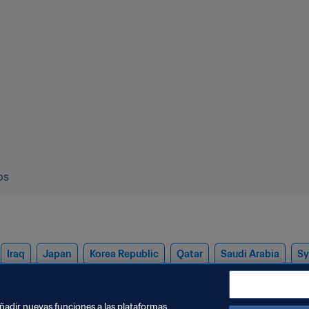
os
Iraq
Japan
Korea Republic
Qatar
Saudi Arabia
Sy
an
AFC
añadir nuevas funciones a las plataformas