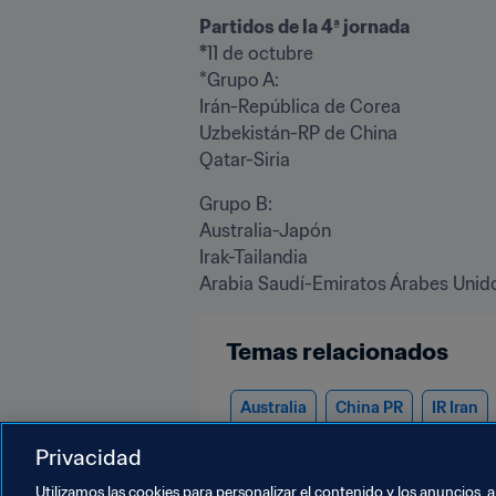
Partidos de la 4ª jornada

*
11 de octubre

*Grupo A:

Irán-República de Corea

Uzbekistán-RP de China

Qatar-Siria
Grupo B:

Australia-Japón

Irak-Tailandia

Arabia Saudí-Emiratos Árabes Unid
Temas relacionados
Australia
China PR
IR Iran
United Arab Emirates
Uzbekist
Privacidad
Utilizamos las cookies para personalizar el contenido y los anuncios, 