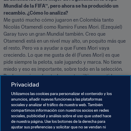
Mundial de la FIFA™, pero ahora se ha producido un 
recambio. ¿Cómo lo analiza?
Me gustó mucho cómo jugaron en Colombia tanto 
Nicolás Otamendi como Ramiro Funes Mori. (Ezequiel) 
Garay tuvo un gran Mundial también. Creo que 
Otamendi está en un nivel muy alto, un poquito más que 
el resto. Pero va a ayudar a que Funes Mori vaya 
creciendo. Lo que me gusta de él (Funes Mori) es que 
pide siempre la pelota, sale jugando y marca. No tiene 
miedo y eso es importante, sobre todo en la selección. 
Por lo que vi, y sobre todo en estos últimos partidos, 
Argentina tiene centrales para rato.
Privacidad
Utilizamos las cookies para personalizar el contenido y los
¿Se clasifica para Rusia 2018?
anuncios, añadir nuevas funciones a las plataformas
¡Sí! Eso espero. Me gustaría ir a ver el Mundial y 
sociales y analizar el tráfico de nuestra web. También
disfrutarlo. No creo que tenga problemas, aunque la 
compartimos información con nuestros socios en redes
eliminatoria sea muy dura. Lo vi jugar estos dos últimos 
sociales, publicidad y análisis sobre el uso que usted hace
de nuestra página. Use los botones de la derecha para
partidos y tengo mucha fe en que lo logrará.
ajustar sus preferencias y solicitar que no se vendan ni