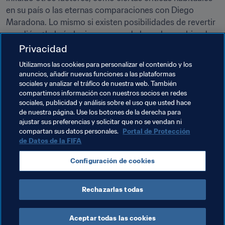
en su país o las eternas comparaciones con Diego 
Maradona. Lo mismo si existen posibilidades de revertir 
su adiós: ¿habrá alguien que puede hacerlo cambiar de 
opinión?
Privacidad
Utilizamos las cookies para personalizar el contenido y los
Lo concreto es que uno de los mejores futbolistas de 
anuncios, añadir nuevas funciones a las plataformas
todos los tiempos, ganador cinco veces del FIFA Ballon 
sociales y analizar el tráfico de nuestra web. También
d'Or, ha dado un paso al costado de la 
Albiceleste
. El 
compartimos información con nuestros socios en redes
tiempo será el encargado de marcar su lugar y su legado 
sociales, publicidad y análisis sobre el uso que usted hace
de nuestra página. Use los botones de la derecha para
en la historia de la selección argentina.
ajustar sus preferencias y solicitar que no se vendan ni
compartan sus datos personales.
Portal de Protección
de Datos de la FIFA
Temas relacionados
Configuración de cookies
Argentina
CONMEBOL
Rechazarlas todas
Aceptar todas las cookies