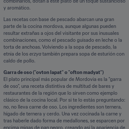
combinarlos, dotan a este plato de un toque sustancioso 
y aromático.
Las recetas con base de pescado abarcan una gran 
parte de la cocina mordova, aunque algunas pueden 
resultar extrañas a ojos del visitante por sus inusuales 
combinaciones, como el pescado guisado en leche o la 
torta de anchoas. Volviendo a la sopa de pescado, la 
etnia de los 
erzya
 también prepara sopa de esturión con 
caldo de pollo.
Garra de oso ("ovton lapat" o "ofton madyat")
El plato principal más popular de Mordovia es la "garra 
de oso", una receta distintiva de multitud de bares y 
restaurantes de la región que lo sirven como ejemplo 
clásico de la cocina local. Por si te lo estás preguntando: 
no, no lleva carne de oso. Los ingredientes son ternera, 
hígado de ternera y cerdo. Una vez cocinada la carne y 
tras haberle dado forma de medallones, se esparcen por 
encima migas de pan negro, creando así la apariencia de 