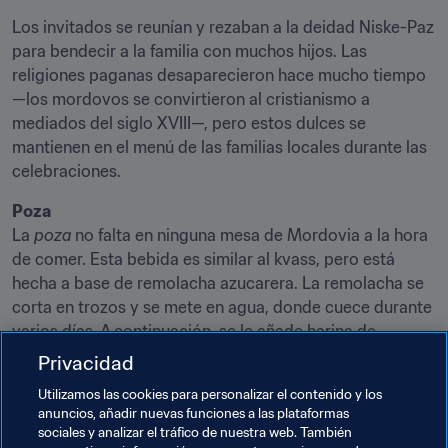
Los invitados se reunían y rezaban a la deidad Niske-Paz 
para bendecir a la familia con muchos hijos. Las 
religiones paganas desaparecieron hace mucho tiempo 
—los mordovos se convirtieron al cristianismo a 
mediados del siglo XVIII—, pero estos dulces se 
mantienen en el menú de las familias locales durante las 
celebraciones.
Poza
La 
poza
 no falta en ninguna mesa de Mordovia a la hora 
de comer. Esta bebida es similar al kvass, pero está 
hecha a base de remolacha azucarera. La remolacha se 
corta en trozos y se mete en agua, donde cuece durante 
varios días. A continuación, se le añade harina de 
centeno y se deja maltear la mezcla unas seis horas. A la 
Privacidad
mezcla resultante se le pone levadura, más harina y 
Utilizamos las cookies para personalizar el contenido y los
azúcar con lúpulo. Una vez lista, la bebida se cuela y se 
anuncios, añadir nuevas funciones a las plataformas
conserva en un lugar frío.
sociales y analizar el tráfico de nuestra web. También