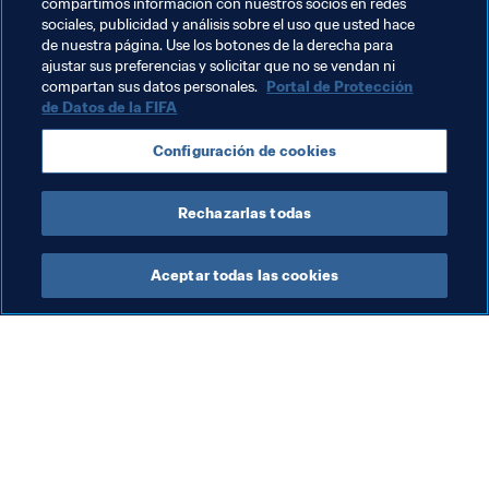
compartimos información con nuestros socios en redes
Curiosamente, la 
poza
 sólo puede elaborarse en hornos 
sociales, publicidad y análisis sobre el uso que usted hace
tradicionales, ya que los aparatos modernos no 
de nuestra página. Use los botones de la derecha para
ajustar sus preferencias y solicitar que no se vendan ni
producen el mismo efecto. Por eso, y pese a la 
compartan sus datos personales.
Portal de Protección
popularidad de esta bebida, han fracasado todos los 
de Datos de la FIFA
intentos de producirla en serie. La 
poza
 no contiene 
alcohol y es una gran opción para calmar la sed, sobre 
Configuración de cookies
todo durante el calor de junio, ¡justo el mes en que se 
disputará la Copa Mundial de 2018 en Saransk!
Rechazarlas todas
Aceptar todas las cookies
La labor de la FIFA
Visite también
Legal
Todos los temas y las 
noticias relacionadas con 
Sistema de traspasos