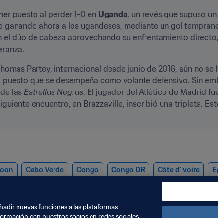
mer puesto al perder 1-0 en 
Uganda
, un revés que supuso un
rte ganando ahora a los ugandeses, mediante un gol tempra
n el dúo de cabeza aprovechando su enfrentamiento directo, y
eranza.
Thomas Partey, internacional desde junio de 2016, aún no se
o, puesto que se desempeña como volante defensivo. Sin emb
de las 
Estrellas Negras
. El jugador del Atlético de Madrid fu
iguiente encuentro, en Brazzaville, inscribió una tripleta. E
roon
Cabo Verde
Congo
Congo DR
Côte d'Ivoire
E
cco
Nigeria
Senegal
Sudáfrica
Tunisia
Uganda
añadir nuevas funciones a las plataformas
formación con nuestros socios en redes sociales,