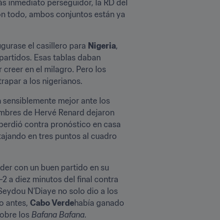
ás inmediato perseguidor, la RD del 
on todo, ambos conjuntos están ya 
urase el casillero para 
Nigeria
, 
partidos. Esas tablas daban 
 para poder creer en el milagro. Pero los 
rapar a los nigerianos.
ofreció una imagen sensiblemente mejor ante los 
hombres de Hervé Renard dejaron 
perdió contra pronóstico en casa 
ajando en tres puntos al cuadro 
íder con un buen partido en su 
 a diez minutos del final contra 
eydou N’Diaye no solo dio a los 
o antes, 
Cabo Verde
había ganado 
obre los 
Bafana Bafana
.