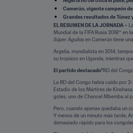
Nigeria no certifica el pase, p
Camerún, vigente campeón de Á
Grandes resultados de Túnez 
EL RESUMEN DE LA JORNADA –
 L
Súper Águilas 
en Camerún tiene una 
Argelia, mundialista en 2014, tampo
su tropiezo en Uganda, mientras qu
El partido destacado*
RD del Congo
La RD del Congo había caído por 2-1 
Estadio de los Mártires de Kinshasa.
goles, uno de Chancel Mbemba al pr
Pero, cuando apenas quedaba un cua
Y menos de un minuto más tarde, Anic
demasiado rápido para los congoleñ