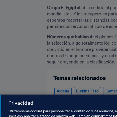
Grupo E
: 
Egipto
había cedido el pri
mundialistas. Y las recuperó en pa
esperaba recortar las distancias co
permite conservar un atisbo de esp
Números que hablan 4:
 el ghanés 
la selección, algo totalmente lógic
convirtió en el hombre providencial 
contra el Congo en Kumasi, y en el s
seguir creyendo en la clasificación.
Temas relacionados
Algeria
Burkina Faso
Came
Privacidad
Guinea
Libya
Mali
Moro
Utilizamos las cookies para personalizar el contenido y los anuncios, 
sociales y analizar el tráfico de nuestra web. También compartimos in