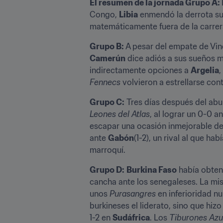
El resumen de la jornada Grupo A: 
Congo, 
Libia
 enmendó la derrota su
matemáticamente fuera de la carrer
Grupo B:
 A pesar del empate de Vi
Camerún
 dice adiós a sus sueños m
indirectamente opciones a 
Argelia
,
Fennecs
 volvieron a estrellarse con
Grupo C:
 Tres días después del abu
Leones del Atlas
, al lograr un 0-0 a
escapar una ocasión inmejorable de h
ante 
Gabón
(1-2), un rival al que ha
marroquí.
Grupo D:
Burkina Faso
 había obten
cancha ante los senegaleses. La mis
unos 
Purasangres 
en inferioridad n
burkineses el liderato, sino que hiz
1-2 en 
Sudáfrica
. Los 
Tiburones Azu