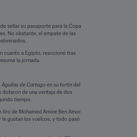
 de sellar su pasaporte para la Copa 
Mundial de la FIFA Rusia 2018™ en la cuarta jornada, pero deberá seguir esperando todavía un mes. No obstante, el empate de las 
eliminados.
n cuanto a Egipto, reaccionó tras 
resume la jornada.
 
Águilas de Cartago 
en su fortín del 
e dotaron de una ventaja de dos 
egundo tiempo.
un tiro de Mohamed Amine Ben Amor. 
 le gustan los vuelcos, y todo pasó 