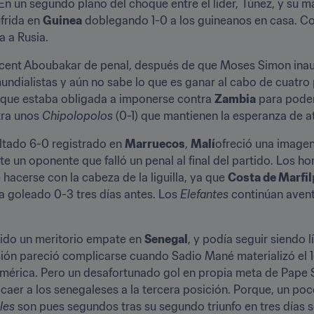
En un segundo plano del choque entre el líder, Túnez, y su m
frida en 
Guinea
 doblegando 1-0 a los guineanos en casa. C
a a Rusia.
ncent Aboubakar de penal, después de que Moses Simon inaug
undialistas y aún no sabe lo que es ganar al cabo de cuatro 
 que estaba obligada a imponerse contra 
Zambia
tra unos 
Chipolopolos
 (0-1) que mantienen la esperanza de at
ltado 6-0 registrado en 
Marruecos
, 
Malí
nte un oponente que falló un penal al final del partido. Los 
acerse con la cabeza de la liguilla, ya que 
Costa de Marfil
bía goleado 0-3 tres días antes. Los 
Elefantes 
continúan avent
ido un meritorio empate en 
Senegal
, y podía seguir siendo l
ión pareció complicarse cuando Sadio Mané materializó el 1-2
umérica. Pero un desafortunado gol en propia meta de Pape S
o caer a los senegaleses a la tercera posición. Porque, un poc
les 
son pues segundos tras su segundo triunfo en tres días s