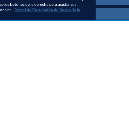
se los botones de la derecha para ajustar sus
sonales.
Portal de Protección de Datos de la
Visite también
Todos los temas y las noticias relacionadas con FIFA
Reportes y documentos
Fundación FIFA
FIFA Museum
Trabaja con nosotros