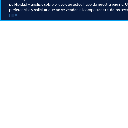
publicidad y análisis sobre el uso que usted hace de nuestra página. U
preferencias y solicitar que no se vendan ni compartan sus datos per
FIFA
La labor de la FIFA
Legal
Sistema de traspasos
Fútbol femenino
Promoción del fútbol
Innovación
Desarrollo del talento
Organización de los torneos
Sostenibilidad
Derechos humanos y lucha contra la discriminación