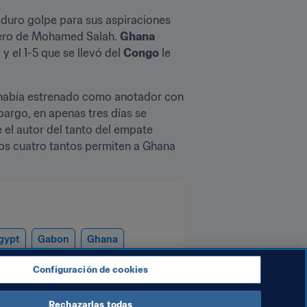
 duro golpe para sus aspiraciones 
nero de Mohamed Salah. 
Ghana
 el 1-5 que se llevó del 
Congo
 le 
 había estrenado como anotador con 
argo, en apenas tres días se 
e el autor del tanto del empate 
stos cuatro tantos permiten a Ghana 
gypt
Gabon
Ghana
Zambia
CAF
Configuración de cookies
Rechazarlas todas