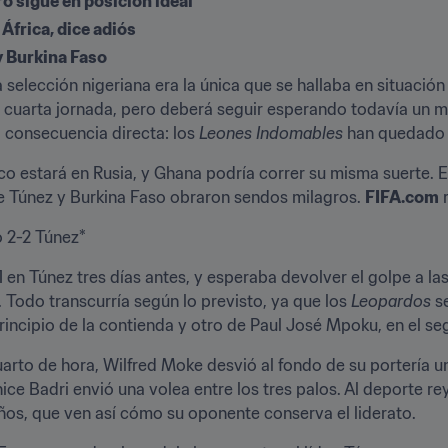
ero sigue en posición ideal
frica, dice adiós
y Burkina Faso
a selección nigeriana era la única que se hallaba en situación
consecuencia directa: los 
Leones Indomables 
han quedado 
co estará en Rusia, y Ghana podría correr su misma suerte. E
e Túnez y Burkina Faso obraron sendos milagros. 
FIFA.com
 
 2-2 Túnez*
en Túnez tres días antes, y esperaba devolver el golpe a las
 Todo transcurría según lo previsto, ya que los 
Leopardos 
s
incipio de la contienda y otro de Paul José Mpoku, en el s
rto de hora, Wilfred Moke desvió al fondo de su portería 
e Badri envió una volea entre los tres palos. Al deporte rey
os, que ven así cómo su oponente conserva el liderato.