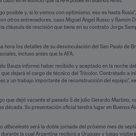
a cabo en el edificio que la AFA posee en Buenos Aires.
rgo posible y, si lo vemos con optimismo, eso es hasta Rusia",
on otros entrenadores, caso Miguel Ángel Russo y Ramón Día
ria cláusula de rescisión que tiene en su contrato Jorge Samp
a hora los detalles de su desvinculación del Sao Paulo de Bras
ociales, incluso antes que la AFA.
o Bauza informó haber recibido y aceptado en la noche del l
lo que dejará el cargo de técnico del Tricolor. Contratado a in
es y un trabajo importante de reconstrucción del equipo", 
o que dejó vacante el pasado 5 de julio Gerardo Martino, co
ima década. Su presentación oficial tendrá lugar en Buenos Ai
o 
albiceleste
 será la doble jornada del próximo mes de septi
durante la cual Argentina recibirá a Uruguay y luego visitar