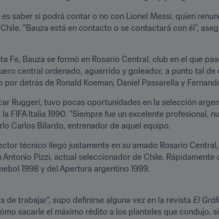
 es saber si podrá contar o no con Lionel Messi, quien renunci
hile. "Bauza está en contacto o se contactará con él", ase
a Fe, Bauza se formó en Rosario Central, club en el que pas
uero central ordenado, aguerrido y goleador, a punto tal de 
o por detrás de Ronald Koeman, Daniel Passarella y Fernando
r Ruggeri, tuvo pocas oportunidades en la selección argenti
FIFA Italia 1990. "Siempre fue un excelente profesional, nun
rlo Carlos Bilardo, entrenador de aquel equipo.
ctor técnico llegó justamente en su amado Rosario Central, 
Juan Antonio Pizzi, actual seleccionador de Chile. Rápidamente
bol 1998 y del Apertura argentino 1999.
a de trabajar", supo definirse alguna vez en la revista 
El Gráf
ómo sacarle el máximo rédito a los planteles que condujo, si