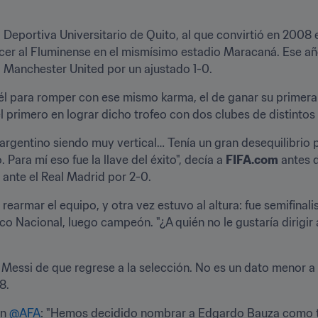
ga Deportiva Universitario de Quito, al que convirtió en 2008 
ncer al Fluminense en el mismísimo estadio Maracaná. Ese año
l Manchester United por un ajustado 1-0.
l para romper con ese mismo karma, el de ganar su primera L
primero en lograr dicho trofeo con dos clubes de distintos 
rgentino siendo muy vertical… Tenía un gran desequilibrio pe
 Para mí eso fue la llave del éxito", decía a 
FIFA.com
 antes 
a ante el Real Madrid por 2-0.
armar el equipo, y otra vez estuvo al altura: fue semifinalist
o Nacional, luego campeón. "¿A quién no le gustaría dirigir a 
Messi de que regrese a la selección. No es un dato menor a 
8.
n 
@AFA
: "Hemos decidido nombrar a Edgardo Bauza como té