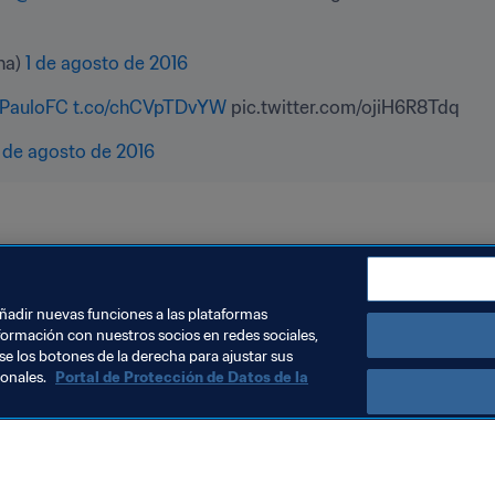
a) 
1 de agosto de 2016
PauloFC
t.co/chCVpTDvYW
 pic.twitter.com/ojiH6R8Tdq
1 de agosto de 2016
añadir nuevas funciones a las plataformas
formación con nuestros socios en redes sociales,
se los botones de la derecha para ajustar sus
sonales.
Portal de Protección de Datos de la