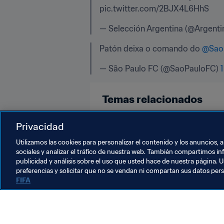
pic.twitter.com/2BJX4L6HhS
— Selección Argentina (@Argentin
Patón deixa o comando do 
@Sao
— São Paulo FC (@SaoPauloFC) 
Temas relacionados
Argentina
CONMEBOL
Privacidad
Utilizamos las cookies para personalizar el contenido y los anuncios, 
sociales y analizar el tráfico de nuestra web. También compartimos in
publicidad y análisis sobre el uso que usted hace de nuestra página. U
preferencias y solicitar que no se vendan ni compartan sus datos per
FIFA