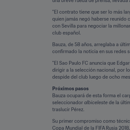
una breve rueda de prensa, llevada 
"El contrato tiene que ser lo más la
quien jamás negó haberse reunido c
con Sevilla para negociar la millona
club español.
Bauza, de 58 años, arreglaba a últim
confirmado la noticia en sus redes s
"El Sao Paulo FC anuncia que Edgard
dirigir a la selección nacional, por 
despide del club luego de ocho mes
Próximos pasos
Bauza ocupará de esta forma el carg
seleccionador 
albiceleste
 de la últ
traslucir Pérez.
Su primer compromiso como técnic
Copa Mundial de la FIFA Rusia 2018, 