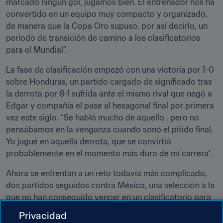
marcado ningún gol, jugamos bien. El entrenador nos ha 
convertido en un equipo muy compacto y organizado, 
de manera que la Copa Oro supuso, por así decirlo, un 
periodo de transición de camino a los clasificatorios 
para el Mundial”.
La fase de clasificación empezó con una victoria por 1-0 
sobre Honduras, un partido cargado de significado tras 
la derrota por 8-1 sufrida ante el mismo rival que negó a 
Edgar y compañía el pase al hexagonal final por primera 
vez este siglo. “Se habló mucho de aquello , pero no 
pensábamos en la venganza cuando sonó el pitido final. 
Yo jugué en aquella derrota, que se convirtió 
probablemente en el momento más duro de mi carrera”.
Ahora se enfrentan a un reto todavía más complicado, 
dos partidos seguidos contra México, una selección a la 
que no han conseguido vencer en un clasificatorio para 
el Mundial desde la década de 1970, y contra la cual no 
Privacidad
han logrado ni un solo punto a domicilio en vida de 