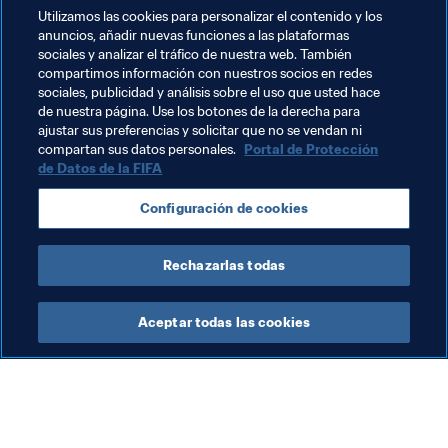
Utilizamos las cookies para personalizar el contenido y los
Edgar. Aunque los canadienses reconocen toda la 
anuncios, añadir nuevas funciones a las plataformas
calidad que México atesora, están seguros de que 
sociales y analizar el tráfico de nuestra web. También
pueden conseguir algo muy especial contra este rival. 
compartimos información con nuestros socios en redes
“Hay buenas sensaciones sobre el lugar y sobre el país. 
sociales, publicidad y análisis sobre el uso que usted hace
de nuestra página. Use los botones de la derecha para
No tenemos nada que perder”.
ajustar sus preferencias y solicitar que no se vendan ni
compartan sus datos personales.
Portal de Protección
de Datos de la FIFA
Temas relacionados
Configuración de cookies
Canada
México
Concacaf
Rechazarlas todas
Aceptar todas las cookies
La labor de la FIFA
Visite también