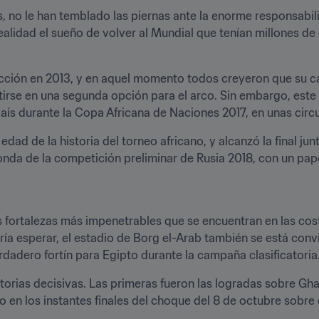
s, no le han temblado las piernas ante la enorme responsabi
ealidad el sueño de volver al Mundial que tenían millones de 
ección en 2013, y en aquel momento todos creyeron que su ca
tirse en una segunda opción para el arco. Sin embargo, este 
país durante la Copa Africana de Naciones 2017, en unas circ
edad de la historia del torneo africano, y alcanzó la final ju
onda de la competición preliminar de Rusia 2018, con un pape
s fortalezas más impenetrables que se encuentran en las cost
ía esperar, el estadio de Borg el-Arab también se está convi
rdadero fortín para Egipto durante la campaña clasificatoria
ctorias decisivas. Las primeras fueron las logradas sobre Gha
do en los instantes finales del choque del 8 de octubre sobre 