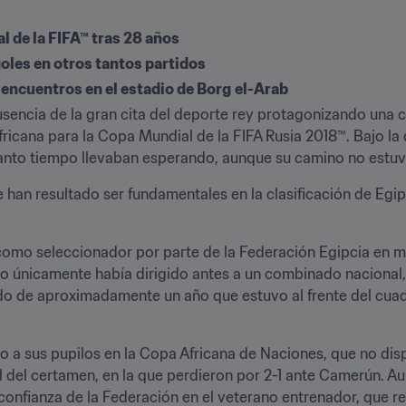
l de la FIFA™ tras 28 años
les en otros tantos partidos
 encuentros en el estadio de Borg
el-Arab
usencia de la gran cita del deporte rey protagonizando una c
tanto tiempo llevaban esperando, aunque su camino no estuv
 han resultado ser fundamentales en la clasificación de Egip
mo seleccionador por parte de la Federación Egipcia en ma
o únicamente había dirigido antes a un combinado nacional, e
iodo de aproximadamente un año que estuvo al frente del cuad
vo a sus pupilos en la Copa Africana de Naciones, que no dis
al del certamen, en la que perdieron por 2-1 ante Camerún. A
a confianza de la Federación en el veterano entrenador, que re