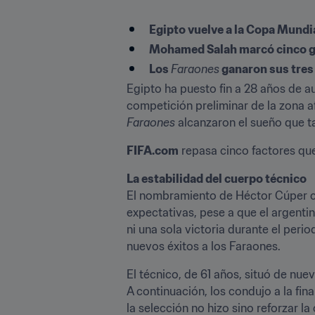
Egipto vuelve a la Copa Mundia
Mohamed Salah marcó cinco go
Los 
Faraones
 ganaron sus tres
Egipto ha puesto fin a 28 años de a
Faraones
 alcanzaron el sueño que 
FIFA.com
 repasa cinco factores que
La estabilidad del cuerpo técnico
El nombramiento de Héctor Cúper co
expectativas, pese a que el argentin
ni una sola victoria durante el per
nuevos éxitos a los Faraones.
El técnico, de 61 años, situó de nue
A continuación, los condujo a la fin
la selección no hizo sino reforzar l