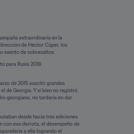
ampaña extraordinaria en la 
competición preliminar de la zona africana para la Copa Mundial de la FIFA Rusia 2018™. Bajo la dirección de Héctor Cúper, los 
o exento de sobresaltos.
to para Rusia 2018.
rzo de 2015 suscitó grandes 
l de Georgia. Y si bien no registró 
ro georgiano, no tardaría en dar 
putaban desde hacía tres ediciones. 
un con esa derrota, el desempeño de 
spondería a ella logrando el 