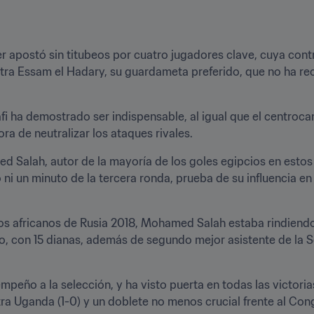
r apostó sin titubeos por cuatro jugadores clave, cuya contri
ntra Essam el Hadary, su guardameta preferido, que no ha rec
ha demostrado ser indispensable, al igual que el centrocam
ra de neutralizar los ataques rivales.
Salah, autor de la mayoría de los goles egipcios en estos cl
ni un minuto de la tercera ronda, prueba de su influencia en l
s africanos de Rusia 2018, Mohamed Salah estaba rindiendo a
, con 15 dianas, además de segundo mejor asistente de la Seri
peño a la selección, y ha visto puerta en todas las victorias
ra Uganda (1-0) y un doblete no menos crucial frente al Cong