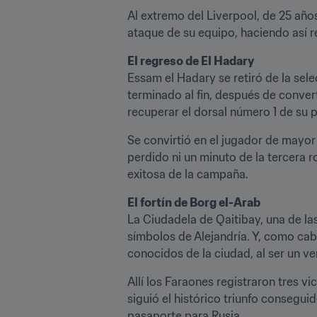
Al extremo del Liverpool, de 25 año
ataque de su equipo, haciendo así r
El regreso de El Hadary
Essam el Hadary se retiró de la sel
terminado al fin, después de conver
recuperar el dorsal número 1 de su 
Se convirtió en el jugador de mayor 
perdido ni un minuto de la tercera r
exitosa de la campaña.
El fortín de Borg el-Arab
La Ciudadela de Qaitibay, una de la
símbolos de Alejandría. Y, como cabr
conocidos de la ciudad, al ser un ve
Allí los Faraones registraron tres vi
siguió el histórico triunfo consegui
pasaporte para Rusia.