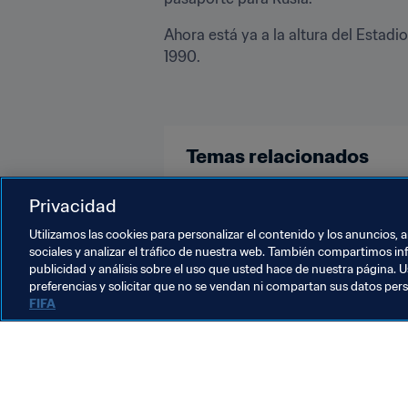
Ahora está ya a la altura del Estadio
1990.
Temas relacionados
Privacidad
Congo
Egypt
CAF
Utilizamos las cookies para personalizar el contenido y los anuncios, 
sociales y analizar el tráfico de nuestra web. También compartimos in
publicidad y análisis sobre el uso que usted hace de nuestra página. U
preferencias y solicitar que no se vendan ni compartan sus datos per
FIFA
La labor de la FIFA