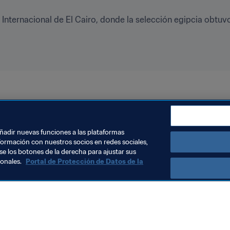
 Internacional de El Cairo, donde la selección egipcia obtuvo e
añadir nuevas funciones a las plataformas
formación con nuestros socios en redes sociales,
se los botones de la derecha para ajustar sus
sonales.
Portal de Protección de Datos de la
Visite también