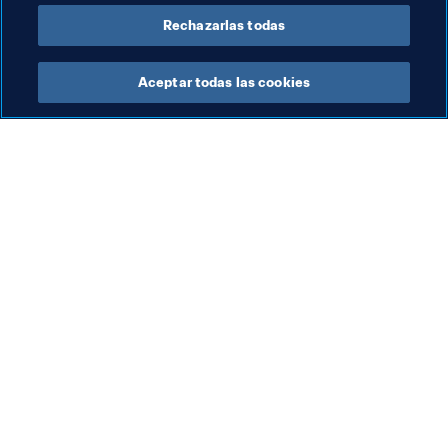
Rechazarlas todas
Aceptar todas las cookies
La labor de la FIFA
Visite también
Legal
Todos los temas y las 
noticias relacionadas con 
Sistema de traspasos
FIFA
Fútbol femenino
Reportes y documentos
Promoción del fútbol
Fundación FIFA
Innovación
FIFA Museum
Desarrollo del talento
Trabaja con nosotros
Organización de los 
torneos