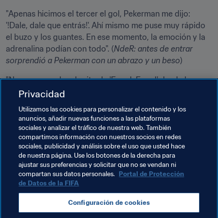
"Apenas hicimos el tercer el gol, Pekerman me dijo: 
'!Dale, dale que entrás!'. Ahí mismo me puse muy rápido 
el buzo y los guantes. En ese momento, la emoción y la 
adrenalina podían con todo". (
NdeR: antes de entrar 
sorprendió a Pekerman con un abrazo y un beso
)
"No me esperaba el grito de 'Faryd, Faryd' desde la 
tribuna. Fue algo muy lindo, porque al final de mi carrera 
Privacidad
poder vivir estos momentos me emociona...".
Utilizamos las cookies para personalizar el contenido y los
anuncios, añadir nuevas funciones a las plataformas
"Este no es un récord para Faryd Mondragón, sino para 
sociales y analizar el tráfico de nuestra web. También
todo el fútbol colombiano y para el país entero. Estoy 
compartimos información con nuestros socios en redes
muy honrado en saber que me tocó a mí representar a 
sociales, publicidad y análisis sobre el uso que usted hace
de nuestra página. Use los botones de la derecha para
Colombia en esta estadística".
ajustar sus preferencias y solicitar que no se vendan ni
compartan sus datos personales.
Portal de Protección
de Datos de la FIFA
Temas relacionados
Configuración de cookies
Colombia
CONMEBOL