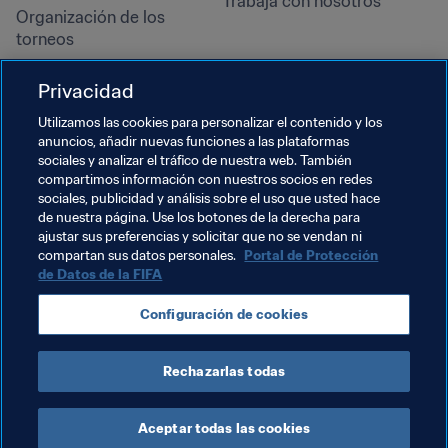
Trabaja con nosotros
Organización de los 
torneos
Sostenibilidad
Privacidad
Derechos humanos y lucha 
contra la discriminación
Utilizamos las cookies para personalizar el contenido y los
anuncios, añadir nuevas funciones a las plataformas
Salud y atención médica
sociales y analizar el tráfico de nuestra web. También
Iniciativas educativas
compartimos información con nuestros socios en redes
sociales, publicidad y análisis sobre el uso que usted hace
de nuestra página. Use los botones de la derecha para
ajustar sus preferencias y solicitar que no se vendan ni
compartan sus datos personales.
Portal de Protección
de Datos de la FIFA
Configuración de cookies
Rechazarlas todas
TÉRMINOS DE SERVICIO
PORTAL DE PROTECCIÓN DE DATOS DE LA FIFA
DESCÁRGALO
CONFIGURACIÓN DE COOKIES
Copyright © 1994 - 2025 FIFA. Reservados todos los derechos.
Aceptar todas las cookies