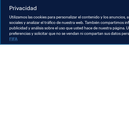
Argentina
England
UEFA
Privacidad
Utilizamos las cookies para personalizar el contenido y los anuncios, 
sociales y analizar el tráfico de nuestra web. También compartimos in
publicidad y análisis sobre el uso que usted hace de nuestra página. U
preferencias y solicitar que no se vendan ni compartan sus datos per
FIFA
La labor de la FIFA
Legal
Sistema de traspasos
Fútbol femenino
Promoción del fútbol
Innovación
Desarrollo del talento