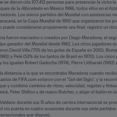
 se dieron cita 107.412 personas para presenciar la victoria po
ques de la 
Albiceleste
 en México 1986, todos ellos en el Azte
ctadores. Los únicos partidos del Mundial con asistencias má
Maracaná, en la Copa Mundial de 1950 que organizaron los pro
o puede considerarse propiamente una final, registró un ré
ntina fueron marcados o creados por Diego Maradona, el seg
ipo ganador del Mundial desde 1962. Los otros jugadores que
eron David Villa (75% de los goles de España en 2010), Romari
 1982) y Pelé (53% de los tantos de Brasil en 1970). Los cinc
y los igualan Robert Gadocha (1974), Pierre Littbarski (1982)
 la distancia a la que se encontraba Maradona cuando recibi
arios de FIFA.com votaron con el “Gol del Siglo”, y la recorr
que y combinó cambios de ritmo, velocidad, regates y fintas
wick, Peter Shilton y de nuevo Butcher, y alojar el balón en l
Valdano durante sus 15 años de carrera internacional se produ
id vio puerta en cuatro ocasiones durante sus siete partidos
nternacionales que disputó.