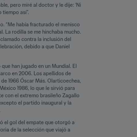
, pero miré al doctor y le dije: ‘Ni 
o tiempo así”.
. “Me había fracturado el menisco 
al. La rodilla se me hinchaba mucho. 
clamado contra la inclusión del 
elebración, debido a que Daniel 
o que han jugado en un Mundial. El 
 arco en 2006. Los apellidos de 
 de 1966 Óscar Más. Olarticoechea, 
éxico 1986, lo que le sirvió para 
e con el extremo brasileño Zagallo 
 excepto el partido inaugural y la 
.
ó el gol del empate que otorgó a 
ria de la selección que viajó a 