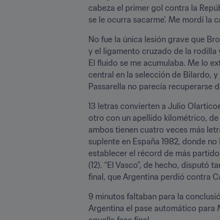
cabeza el primer gol contra la Repúbl
se le ocurra sacarme’. Me mordí la c
No fue la única lesión grave que B
y el ligamento cruzado de la rodilla
El fluido se me acumulaba. Me lo ext
central en la selección de Bilardo, 
Passarella no parecía recuperarse de
13 letras convierten a Julio Olartic
otro con un apellido kilométrico, de
ambos tienen cuatro veces más letra
suplente en España 1982, donde no ll
establecer el récord de más partido
(12). “El Vasco”, de hecho, disputó 
final, que Argentina perdió contra 
9 minutos faltaban para la conclusi
Argentina el pase automático para Mé
aquella fase final.