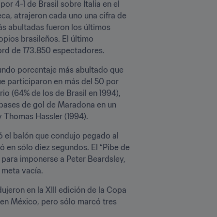
r 4-1 de Brasil sobre Italia en el 
ca, atrajeron cada uno una cifra de 
s abultadas fueron los últimos 
pios brasileños. El último 
cord de 173.850 espectadores.
undo porcentaje más abultado que 
 participaron en más del 50 por 
o (64% de los de Brasil en 1994), 
o pases de gol de Maradona en un 
 y Thomas Hassler (1994).
ó el balón que condujo pegado al 
ió en sólo diez segundos. El “Pibe de 
 para imponerse a Peter Beardsley, 
a meta vacía.
jeron en la XIII edición de la Copa 
 en México, pero sólo marcó tres 