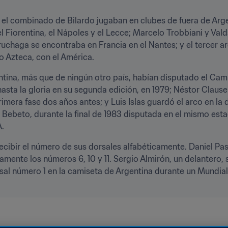
el combinado de Bilardo jugaban en clubes de fuera de Arge
el Fiorentina, el Nápoles y el Lecce; Marcelo Trobbiani y Vald
ruchaga se encontraba en Francia en el Nantes; y el tercer a
o Azteca, con el América.
tina, más que de ningún otro país, habían disputado el Camp
hasta la gloria en su segunda edición, en 1979; Néstor Claus
rimera fase dos años antes; y Luis Islas guardó el arco en la d
Bebeto, durante la final de 1983 disputada en el mismo estad
A.
cibir el número de sus dorsales alfabéticamente. Daniel Pa
amente los números 6, 10 y 11. Sergio Almirón, un delantero, s
sal número 1 en la camiseta de Argentina durante un Mundial