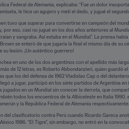
ica Federal de Alemania, explicaba: “Fue un dolor insoportable
amiseta, le hice un agujero y metí el dedo, y jugué el segund
rown tuvo que superar para convertirse en campeón del mundo
 y, por eso, casi no jugué en los dos años anteriores al Mundi
raían y sangraba. Así estaba en el Mundial”. La prensa había 
y Brown se enteró de que jugaría la final el mismo día de su c
 su lesión. ¡Un auténtico guerrero!
oechea en uno de los dos argentinos con el apellido más larg
 más de 12 letras, es Roberto Abbondanzieri, quien guardó el
s que los del defensa de 1962 Vladislao Cap o del delantero
egó a jugar, participó en los siete partidos de Argentina en M
s jugados en un Mundial sin conocer la derrota, que compart
también todos los encuentros de la 
Albiceleste
 en Italia 1990,
Camerún y la República Federal de Alemania respectivamente
ón del clasificatorio contra Perú cuando Ricardo Gareca anot
xico 1986. “El Tigre”, sin embargo, no entró en la convocato