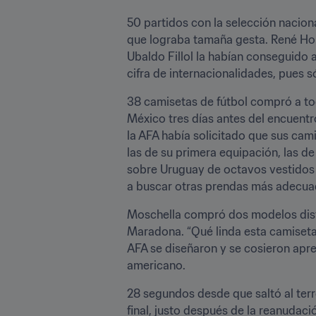
50 partidos con la selección nacion
que lograba tamaña gesta. René Hous
Ubaldo Fillol la habían conseguido 
cifra de internacionalidades, pues s
38 camisetas de fútbol compró a tod
México tres días antes del encuentro
la AFA había solicitado que sus cami
las de su primera equipación, las de
sobre Uruguay de octavos vestidos c
a buscar otras prendas más adecua
Moschella compró dos modelos disti
Maradona. “Qué linda esta camiseta”
AFA se diseñaron y se cosieron apre
americano.
28 segundos desde que saltó al terr
final, justo después de la reanudaci