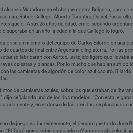
al alcanzó Maradona en el choque contra Bulgaria, para conve
eman, Rubén Gallego, Alberto Tarantini, Daniel Passarella, 
antes que él. A sus 25 años de edad, era el segundo argenti
ólo superaba en un año la edad a la que Gallego lo logró.
a prisa un miembro del equipo de Carlos Bilardo en una tien
 de cuartos de final entre Argentina e Inglaterra. Por las pre
setas se fabricaran con Aertex, un tejido ligero que llevaba a
 rayas celestes y blancas. Por lo mucho que habían sufrido los
on las camisetas de algodón de color azul oscuro, Bilardo p
das.
ntos de camisetas azules, sobre los que estaban deliberando
, dijo señalando uno de los dos modelos. “Con esta le ganamo
suradamente y, en el dorso de las prendas, se plancharon un
eno de juego es, increíblemente, el tiempo que tardó José B
ón. “El Tata”, quien había empujado a Maradona al suelo al ap