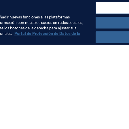
CONMEBOL
añadir nuevas funciones a las plataformas
formación con nuestros socios en redes sociales,
se los botones de la derecha para ajustar sus
sonales.
Portal de Protección de Datos de la
Visite también
Todos los temas y las noticias relacionadas con FIFA
Reportes y documentos
Fundación FIFA
FIFA Museum
Trabaja con nosotros