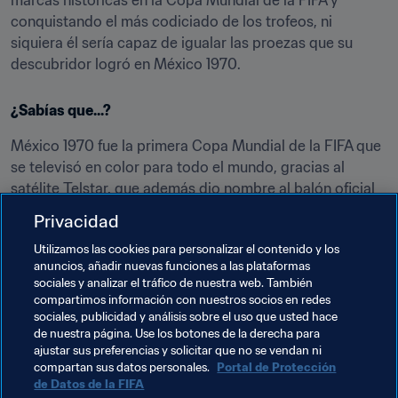
marcas históricas en la Copa Mundial de la FIFA y 
conquistando el más codiciado de los trofeos, ni 
siquiera él sería capaz de igualar las proezas que su 
descubridor logró en México 1970.
¿Sabías que...?
México 1970 fue la primera Copa Mundial de la FIFA que 
se televisó en color para todo el mundo, gracias al 
satélite Telstar, que además dio nombre al balón oficial 
que adidas fabricó para el certamen. Una maqueta de 
Privacidad
aquel satélite se expone actualmente en la colección 
Utilizamos las cookies para personalizar el contenido y los
correspondiente a aquella cita mundialista en el 
Museo 
anuncios, añadir nuevas funciones a las plataformas
del Fútbol Mundial de la FIFA
, que se encuentra en 
sociales y analizar el tráfico de nuestra web. También
Zúrich.
compartimos información con nuestros socios en redes
sociales, publicidad y análisis sobre el uso que usted hace
de nuestra página. Use los botones de la derecha para
ajustar sus preferencias y solicitar que no se vendan ni
compartan sus datos personales.
Portal de Protección
de Datos de la FIFA
Temas relacionados