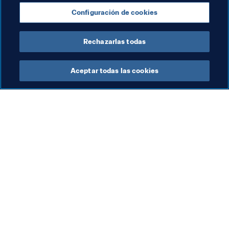
Configuración de cookies
Brazil
CONMEBOL
Rechazarlas todas
Aceptar todas las cookies
La labor de la FIFA
Visite también
Legal
Todos los temas y las 
noticias relacionadas con 
Sistema de traspasos
FIFA
Fútbol femenino
Reportes y documentos
Promoción del fútbol
Fundación FIFA
Innovación
FIFA Museum
Desarrollo del talento