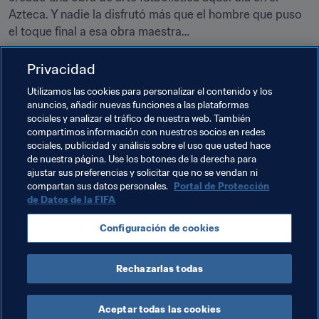
Azteca. Y nadie la disfrutó más que el hombre que puso 
el toque final a esa obra maestra…
Privacidad
Entre los objetos correspondientes a México 1970 que 
Utilizamos las cookies para personalizar el contenido y los
están expuestos en el 
Museo del Fútbol Mundial de la 
anuncios, añadir nuevas funciones a las plataformas
FIFA
 figuran las medallas destinadas a los dos suplentes 
sociales y analizar el tráfico de nuestra web. También
permitidos por entonces para cada selección. Como 
compartimos información con nuestros socios en redes
Brasil optó por no sacar a esos suplentes durante el 
sociales, publicidad y análisis sobre el uso que usted hace
de nuestra página. Use los botones de la derecha para
partido, dichas medallas nunca se entregaron.
ajustar sus preferencias y solicitar que no se vendan ni
compartan sus datos personales.
Portal de Protección
de Datos de la FIFA
Temas relacionados
Configuración de cookies
Brazil
CONMEBOL
Rechazarlas todas
Aceptar todas las cookies