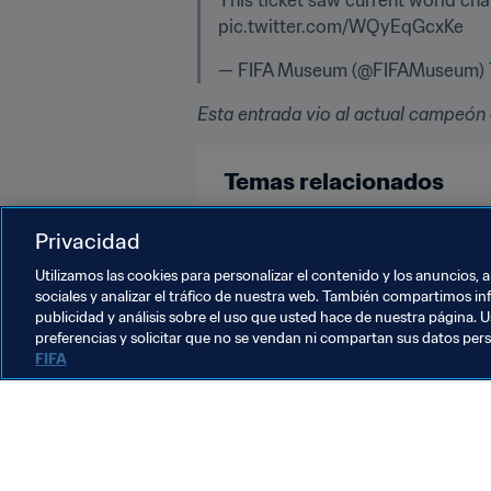
pic.twitter.com/WQyEqGcxKe
— FIFA Museum (@FIFAMuseum) 
Esta entrada vio al actual campeón
Temas relacionados
Alemania
Hungary
UEFA
Privacidad
Utilizamos las cookies para personalizar el contenido y los anuncios, 
sociales y analizar el tráfico de nuestra web. También compartimos in
publicidad y análisis sobre el uso que usted hace de nuestra página. U
preferencias y solicitar que no se vendan ni compartan sus datos per
FIFA
La labor de la FIFA