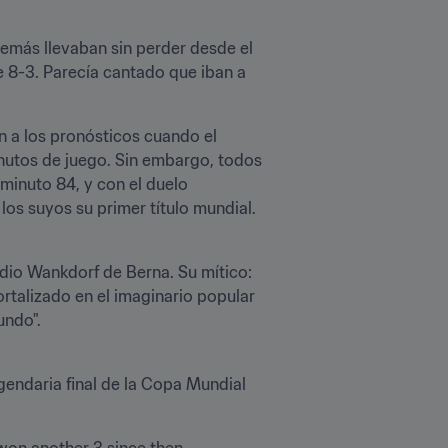
demás llevaban sin perder desde el 
 8-3. Parecía cantado que iban a 
n a los pronósticos cuando el 
nutos de juego. Sin embargo, todos 
minuto 84, y con el duelo 
os suyos su primer título mundial. 
dio Wankdorf de Berna. Su mítico: 
rtalizado en el imaginario popular 
undo".
gendaria final de la Copa Mundial 
won another 3 since then... 