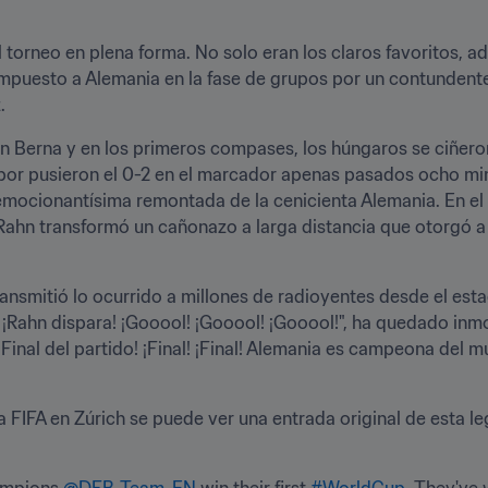
 torneo en plena forma. No solo eran los claros favoritos, a
mpuesto a Alemania en la fase de grupos por un contundente
.
 en Berna y en los primeros compases, los húngaros se ciñero
ibor pusieron el 0-2 en el marcador apenas pasados ocho mi
 emocionantísima remontada de la cenicienta Alemania. En el 
Rahn transformó un cañonazo a larga distancia que otorgó a l
nsmitió lo ocurrido a millones de radioyentes desde el esta
 ¡Rahn dispara! ¡Gooool! ¡Gooool! ¡Gooool!", ha quedado inmo
¡Final del partido! ¡Final! ¡Final! Alemania es campeona del m
 FIFA en Zúrich se puede ver una entrada original de esta le
ampions 
@DFB_Team_EN
 win their first 
#WorldCup
. They've 