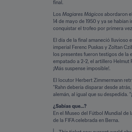
final.
Los 
Magiares Mágicos
 abordaron el
14 de mayo de 1950 y ya se habían i
conquistar el trofeo por primera vez
El día de la final amaneció lluvioso
imperial Ferenc Puskas y Zoltan Cz
los presentes fueron testigos de la
empatado a 2-2, el artillero Helmut 
¡Más suspense imposible!.
El locutor Herbert Zimmermann retra
"Rahn debería disparar desde atrás,
alemán, al igual que su despedida. "
¿Sabías que…?
En el Museo del Fútbol Mundial de la
de la FIFA celebrada en Berna.
This ticket saw current world ch