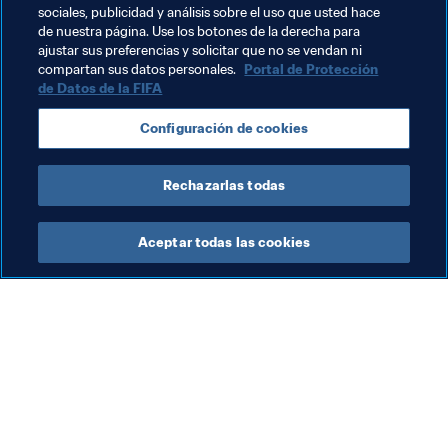
sociales, publicidad y análisis sobre el uso que usted hace
de nuestra página. Use los botones de la derecha para
ajustar sus preferencias y solicitar que no se vendan ni
Temas relacionados
compartan sus datos personales.
Portal de Protección
de Datos de la FIFA
Competiciones
Korea Republic
Portugal
Configuración de cookies
AFC
UEFA
Rechazarlas todas
Aceptar todas las cookies
La labor de la FIFA
Visite también
Legal
Todos los temas y las 
noticias relacionadas con 
Sistema de traspasos
FIFA