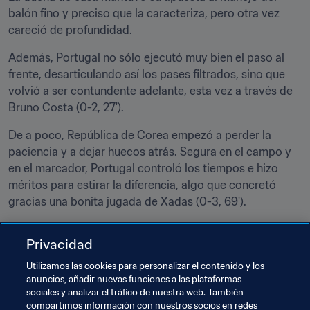
balón fino y preciso que la caracteriza, pero otra vez 
careció de profundidad.
Además, Portugal no sólo ejecutó muy bien el paso al 
frente, desarticulando así los pases filtrados, sino que 
volvió a ser contundente adelante, esta vez a través de 
Bruno Costa (0-2, 27').
De a poco, República de Corea empezó a perder la 
paciencia y a dejar huecos atrás. Segura en el campo y 
en el marcador, Portugal controló los tiempos e hizo 
méritos para estirar la diferencia, algo que concretó 
gracias una bonita jugada de Xadas (0-3, 69').
El descuento de Lee Sangheon fue apenas un premio de 
Privacidad
consuelo para el local (1-3, 81').
Utilizamos las cookies para personalizar el contenido y los
Portugal buscará un lugar en semifinales el próximo 
anuncios, añadir nuevas funciones a las plataformas
domingo 4, cuando enfrente en Daejeon al ganador de 
sociales y analizar el tráfico de nuestra web. También
Uruguay y Arabia Saudí.
compartimos información con nuestros socios en redes