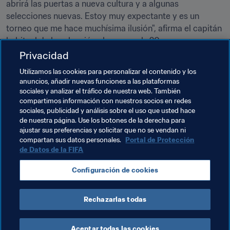
abrirá las puertas a nueva cultura y a algunas 
selecciones nuevas. Estoy muy expectante y es un 
torneo que me hace muchísima ilusión", afirma el capitán 
habitual de la selección alemana sub-20.
Privacidad
"Me considero un capitán tanto dentro como fuera de la 
Utilizamos las cookies para personalizar el contenido y los
cancha. Como tal, es mi deber integrar, alentar y ayudar 
anuncios, añadir nuevas funciones a las plataformas
a aquellos que han llegado al equipo este año", explica 
sociales y analizar el tráfico de nuestra web. También
sobre su papel dentro de la selección, a la que describe 
compartimos información con nuestros socios en redes
en estos términos: "Todos nos apoyamos mutuamente y 
sociales, publicidad y análisis sobre el uso que usted hace
de nuestra página. Use los botones de la derecha para
lo damos todo en el campo por nuestros compañeros".
ajustar sus preferencias y solicitar que no se vendan ni
compartan sus datos personales.
Portal de Protección
de Datos de la FIFA
Temas relacionados
Configuración de cookies
Competiciones
Alemania
UEFA
Rechazarlas todas
Aceptar todas las cookies