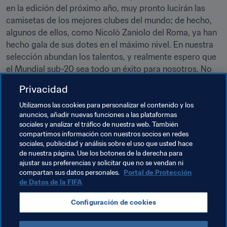
en la edición del próximo año, muy pronto lucirán las 
camisetas de los mejores clubes del mundo; de hecho, 
algunos de ellos, como Nicolò Zaniolo del Roma, ya han 
hecho gala de sus dotes en el máximo nivel. En nuestra 
selección abundan los talentos, y realmente espero que 
el Mundial sub-20 sea todo un éxito para nosotros. No 
veo la hora de que comience nuestro primer partido en 
Privacidad
mayo".
Utilizamos las cookies para personalizar el contenido y los
anuncios, añadir nuevas funciones a las plataformas
Temas relacionados
sociales y analizar el tráfico de nuestra web. También
compartimos información con nuestros socios en redes
sociales, publicidad y análisis sobre el uso que usted hace
Copa Mundial Sub-20 de la FIFA Polonia 2019™
de nuestra página. Use los botones de la derecha para
ajustar sus preferencias y solicitar que no se vendan ni
Japan
Korea Republic
Qatar
Saudi Arabia
compartan sus datos personales.
Portal de Protección
de Datos de la FIFA
Honduras
México
USA
New Zealand
Configuración de cookies
Tahiti