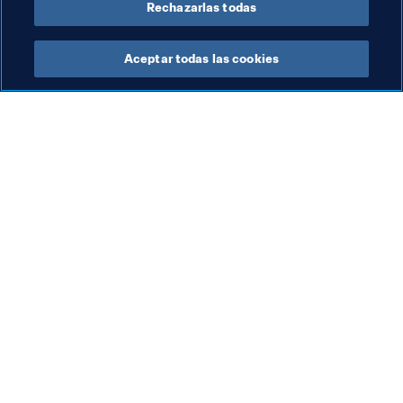
Rechazarlas todas
Aceptar todas las cookies
La labor de la FIFA
Visite también
Legal
Todos los temas y las 
noticias relacionadas con 
Sistema de traspasos
FIFA
Fútbol femenino
Reportes y documentos
Promoción del fútbol
Fundación FIFA
Innovación
FIFA Museum
Desarrollo del talento
Trabaja con nosotros
Organización de los 
torneos