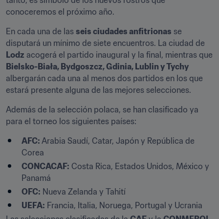
tanto, es símbolo de los nuevos rostros que 
conoceremos el próximo año.
En cada una de las 
seis ciudades anfitrionas
 se 
disputará un mínimo de siete encuentros. La ciudad de 
Lodz
 acogerá el partido inaugural y la final, mientras que 
Bielsko-Biała, Bydgoszcz, Gdinia, Lublin y Tychy
albergarán cada una al menos dos partidos en los que 
estará presente alguna de las mejores selecciones.
Además de la selección polaca, se han clasificado ya 
para el torneo los siguientes países:
AFC:
 Arabia Saudí, Catar, Japón y República de 
Corea
CONCACAF:
 Costa Rica, Estados Unidos, México y 
Panamá
OFC:
 Nueva Zelanda y Tahití
UEFA:
 Francia, Italia, Noruega, Portugal y Ucrania