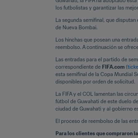
Guwahati, la FIFA ha adoptado esta 
los futbolistas y garantizar las mej
La segunda semifinal, que disputan e
de Nueva Bombai.
Los hinchas que posean una entrada 
reembolso. A continuación se ofrecen
Las entradas para el partido de semi
correspondiente de 
FIFA.com
 (
tick
esta semifinal de la Copa Mundial Su
disponibles por orden de solicitud.
La FIFA y el COL lamentan las circun
fútbol de Guwahati de este duelo de
ciudad de Guwahati y al gobierno es
El proceso de reembolso de las entr
Para los clientes que compraron la