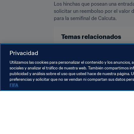
Los hinchas que posean una entrada 
solicitar un reembolso por el valor
para la semifinal de Calcuta.
Temas relacionados
Copa Mundial Sub-17 de la FIFA In
Privacidad
Utilizamos las cookies para personalizar el contenido y los anuncios, 
sociales y analizar el tráfico de nuestra web. También compartimos in
publicidad y análisis sobre el uso que usted hace de nuestra página. U
preferencias y solicitar que no se vendan ni compartan sus datos per
FIFA
La labor de la FIFA
Legal