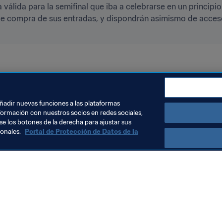
válida para la semifinal que iba a celebrarse en un principi
 de compra de sus entradas, y dispondrán asimismo de acceso 
dia 2017
Brazil
England
UEFA
CONMEBOL
añadir nuevas funciones a las plataformas
formación con nuestros socios en redes sociales,
se los botones de la derecha para ajustar sus
sonales.
Portal de Protección de Datos de la
Visite también
Todos los temas y las noticias relacionadas con FIFA