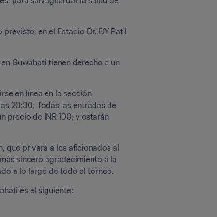
s, para salvaguardar la salud de 
revisto, en el Estadio Dr. DY Patil 
o en Guwahati tienen derecho a un 
se en línea en la sección 
 las 20:30. Todas las entradas de 
n precio de INR 100, y estarán 
 que privará a los aficionados al 
más sincero agradecimiento a la 
o a lo largo de todo el torneo.
hati es el siguiente: