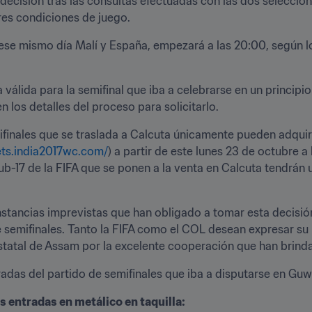
decisión tras las consultas efectuadas con las dos seleccione
ores condiciones de juego.
se mismo día Malí y España, empezará a las 20:00, según lo p
válida para la semifinal que iba a celebrarse en un principi
 los detalles del proceso para solicitarlo.
finales que se traslada a Calcuta únicamente pueden adquirir
ets.india2017wc.com/
) a partir de este lunes 23 de octubre a
b-17 de la FIFA que se ponen a la venta en Calcuta tendrán u
stancias imprevistas que han obligado a tomar esta decisión,
 semifinales. Tanto la FIFA como el COL desean expresar su 
tatal de Assam por la excelente cooperación que han brindad
adas del partido de semifinales que iba a disputarse en Guwa
s entradas en metálico en taquilla: 