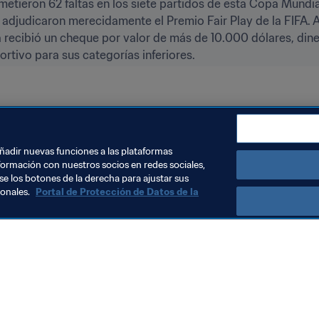
ometieron 62 faltas en los siete partidos de esta Copa Mundi
adjudicaron merecidamente el Premio Fair Play de la FIFA. Ad
a recibió un cheque por valor de más de 10.000 dólares, din
rtivo para sus categorías inferiores.
dia 2017
Brazil
England
Mali
España
CAF
UEFA
añadir nuevas funciones a las plataformas
formación con nuestros socios en redes sociales,
se los botones de la derecha para ajustar sus
sonales.
Portal de Protección de Datos de la
Visite también
Todos los temas y las noticias relacionadas con FIFA