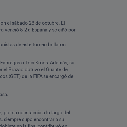
ón el sábado 28 de octubre. El 
ra venció 5-2 a España y se ciñó por 
nistas de este torneo brillaron 
c Fàbregas o Toni Kroos. Además, su 
riel Brazão obtuvo el Guante de 
icos (GET) de la FIFA se encargó de 
asa.
 por su constancia a lo largo del 
s, siempre supo encontrar a su 
blete en la final contribuyó en 