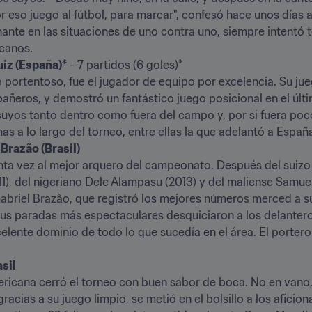
r eso juego al fútbol, para marcar", confesó hace unos días a
te en las situaciones de uno contra uno, siempre intentó ter
canos.
uiz (España)*
 - 7 partidos (6 goles)*

 portentoso, fue el jugador de equipo por excelencia. Su jueg
añeros, y demostró un fantástico juego posicional en el últ
suyos tanto dentro como fuera del campo y, por si fuera poc
 a lo largo del torneo, entre ellas la que adelantó a España
Brazão (Brasil)
uinta vez al mejor arquero del campeonato. Después del suizo 
, del nigeriano Dele Alampasu (2013) y del maliense Samuel D
Gabriel Brazão, que registró los mejores números merced a s
us paradas más espectaculares desquiciaron a los delanteros 
xcelente dominio de todo lo que sucedía en el área. El porter
asil
ricana cerró el torneo con buen sabor de boca. No en vano, B
gracias a su juego limpio, se metió en el bolsillo a los aficio