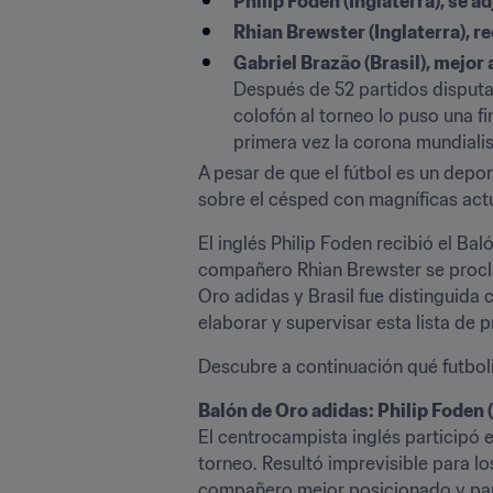
Philip Foden (Inglaterra), se a
Rhian Brewster (Inglaterra), r
Gabriel Brazão (Brasil), mejor 
Después de 52 partidos disputad
colofón al torneo lo puso una fi
primera vez la corona mundialis
A pesar de que el fútbol es un depor
sobre el césped con magníficas actu
El inglés Philip Foden recibió el Ba
compañero Rhian Brewster se procla
Oro adidas y Brasil fue distinguida 
elaborar y supervisar esta lista de 
Descubre a continuación qué futboli
Balón de Oro adidas: Philip Foden (
El centrocampista inglés participó e
torneo. Resultó imprevisible para l
compañero mejor posicionado y parti