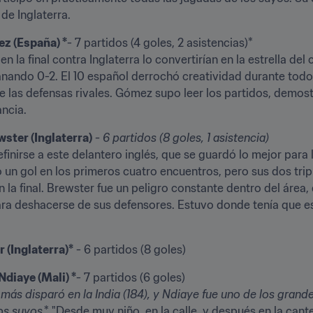
de Inglaterra.
ez (España) *
- 7 partidos (4 goles, 2 asistencias)*

 la final contra Inglaterra lo convertirían en la estrella del
nando 0-2. El 10 español derrochó creatividad durante todo e
de las defensas rivales. Gómez supo leer los partidos, demos
ncia.
ster (Inglaterra)
- 6 partidos (8 goles, 1 asistencia)
definirse a este delantero inglés, que se guardó lo mejor para
un gol en los primeros cuatro encuentros, pero sus dos tripl
 en la final. Brewster fue un peligro constante dentro del áre
ra deshacerse de sus defensores. Estuvo donde tenía que e
 (Inglaterra)*
 - 6 partidos (8 goles)
Ndiaye (Mali) *
- 7 partidos (6 goles)
 más disparó en la India (184), y Ndiaye fue uno de los grand
los suyos
.* "Desde muy niño, en la calle, y después en la can