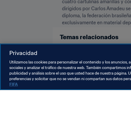
cuatro cartulinas amarillas y c
dirigidos por Carlos Amadeu se 
diploma, la federación brasileñ
exclusivamente en material depo
Temas relacionados
Privacidad
Copa Mundial Sub-17 de la FIFA In
Utilizamos las cookies para personalizar el contenido y los anuncios, 
sociales y analizar el tráfico de nuestra web. También compartimos in
publicidad y análisis sobre el uso que usted hace de nuestra página. U
preferencias y solicitar que no se vendan ni compartan sus datos per
FIFA
La labor de la FIFA
Legal