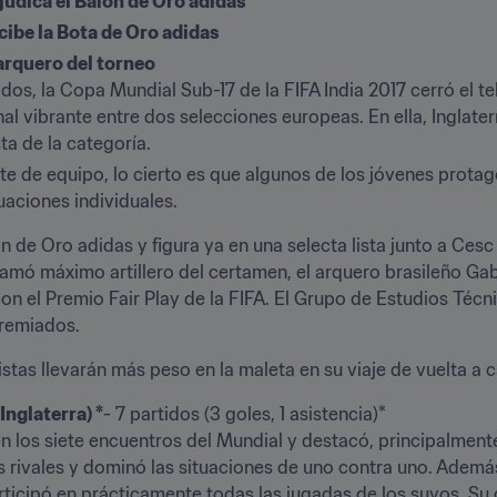
djudica el Balón de Oro adidas 
ecibe la Bota de Oro adidas
arquero del torneo 
os, la Copa Mundial Sub-17 de la FIFA India 2017 cerró el tel
nal vibrante entre dos selecciones europeas. En ella, Inglater
ta de la categoría.
te de equipo, lo cierto es que algunos de los jóvenes protago
aciones individuales.
lón de Oro adidas y figura ya en una selecta lista junto a Ces
mó máximo artillero del certamen, el arquero brasileño Gab
con el Premio Fair Play de la FIFA. El Grupo de Estudios Técn
premiados.
stas llevarán más peso en la maleta en su viaje de vuelta a c
Inglaterra) *
- 7 partidos (3 goles, 1 asistencia)*

n los siete encuentros del Mundial y destacó, principalmente,
os rivales y dominó las situaciones de uno contra uno. Ademá
cipó en prácticamente todas las jugadas de los suyos. Su do