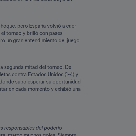
 choque, pero España volvió a caer 
l torneo y brilló con pases 
tró un gran entendimiento del juego 
 la segunda mitad del torneo. De 
etas contra Estados Unidos (1-4) y 
a, donde supo esperar su oportunidad 
star en cada momento y exhibió una 
es responsables del poderío 
tera, marco muchos goles. Siempre 