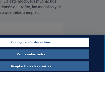
al. De este modo, los muchachos 
emás del trofeo, las medallas y el 
ero que deberá emplear 
CONMEBOL
Configuración de cookies
Rechazarlas todas
Aceptar todas las cookies