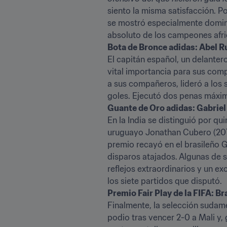
siento la misma satisfacción. Po
se mostró especialmente dominan
absoluto de los campeones afri
Bota de Bronce adidas: Abel R
El capitán español, un delantero
vital importancia para sus comp
a sus compañeros, lideró a los 
goles. Ejecutó dos penas máximas
Guante de Oro adidas: Gabriel 
En la India se distinguió por q
uruguayo Jonathan Cubero (2011)
premio recayó en el brasileño 
disparos atajados. Algunas de s
reflejos extraordinarios y un e
los siete partidos que disputó.
Premio Fair Play de la FIFA: Br
Finalmente, la selección sudame
podio tras vencer 2-0 a Mali y, 