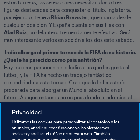
estos torneos, las selecciones necesitan dos o tres 
figuras destacadas para conquistar el título. Inglaterra, 
por ejemplo, tiene a
 Rhian Brewster
, que marca desde 
cualquier posición. Y España cuenta en sus filas con 
Abel Ruiz
, un delantero tremendamente efectivo. Será 
muy interesante verlos en acción a los dos este sábado.
 India alberga el primer torneo de la FIFA de su historia. 
¿Qué le ha parecido como país anfitrión?
Hay muchas personas en la India a las que les gusta el 
fútbol, y la FIFA ha hecho un trabajo fantástico 
concediéndole este torneo. Creo que la India estaría 
preparada para albergar un Mundial absoluto en el 
futuro. Aunque estamos en un país donde predomina el 
críquet, creo que podría conseguirlo. Apoyo no le 
Privacidad
faltaría. En la India viven más de mil millones de 
personas, por eso estoy seguro de que tiene potencial 
Utilizamos las cookies para personalizar el contenido y los
suficiente para jugar algún día la Copa Mundial.
anuncios, añadir nuevas funciones a las plataformas
sociales y analizar el tráfico de nuestra web. También
compartimos información con nuestros socios en redes