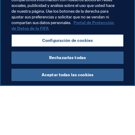
Temas relacionados
sociales, publicidad y análisis sobre el uso que usted hace
de nuestra página. Use los botones de la derecha para
ajustar sus preferencias y solicitar que no se vendan ni
Copa Mundial Sub-17 de la FIFA India 2017
Brazil
compartan sus datos personales.
Portal de Protección
de Datos de la FIFA
England
Mali
España
CAF
UEFA
Configuración de cookies
CONMEBOL
Rechazarlas todas
Aceptar todas las cookies
La labor de la FIFA
Visite también
Legal
Todos los temas y las 
noticias relacionadas con 
Sistema de traspasos